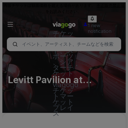
再販チケットは額面価格を超える場合があります。
不正販売禁止法
をお読みください。
1 new
notification
チケッ
ト - コ
ンサー
ト、ス
ポーツ
、シア
ターチ
ケット
Levitt Pavilion at
|
viagogo
Steelstacks Parking
チケッ
トマー
Lots (InActive)
ケット
プレイ
ス