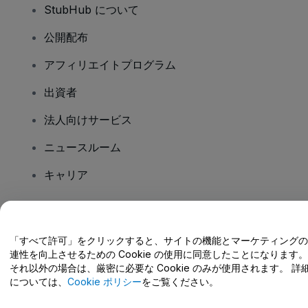
StubHub について
公開配布
アフィリエイトプログラム
出資者
法人向けサービス
ニュースルーム
キャリア
ご質問はありますか?
「すべて許可」をクリックすると、サイトの機能とマーケティングの
連性を向上させるための Cookie の使用に同意したことになります。
ヘルプセンター / こちらまでご連絡下さい
それ以外の場合は、厳密に必要な Cookie のみが使用されます。 詳
については、
Cookie ポリシー
をご覧ください。