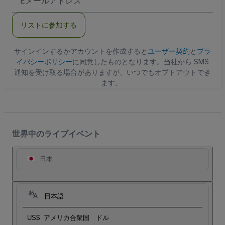
メ
ー
ル
リストに参加する
ア
ド
レ
ス
サインインするかアカウントを作成すると
ユーザー契約
と
プラ
イバシーポリシー
に同意したものとなります。当社から SMS
通知を受け取る場合がありますが、いつでもオプトアウトでき
ます。
世界中のライブイベント
日本
日本語
US$
アメリカ合衆国 ドル