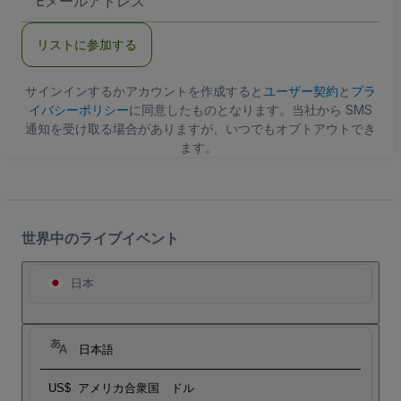
メ
ー
ル
リストに参加する
ア
ド
レ
ス
サインインするかアカウントを作成すると
ユーザー契約
と
プラ
イバシーポリシー
に同意したものとなります。当社から SMS
通知を受け取る場合がありますが、いつでもオプトアウトでき
ます。
世界中のライブイベント
日本
日本語
US$
アメリカ合衆国 ドル