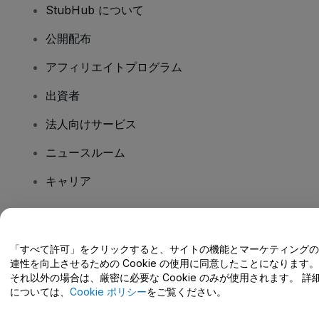
StubHub について
公開配布
アフィリエイトプログラム
出資者
法人向けサービス
ニュースルーム
キャリア
ご質問はありますか?
「すべて許可」をクリックすると、サイトの機能とマーケティングの
連性を向上させるための Cookie の使用に同意したことになります。
ヘルプセンター / こちらまでご連絡下さい
それ以外の場合は、厳密に必要な Cookie のみが使用されます。 詳
については、
Cookie ポリシー
をご覧ください。