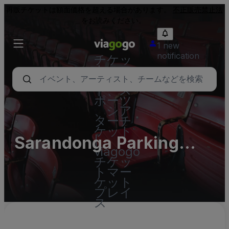
再販チケットは額面価格を超える場合があります。
不正販売禁止法
をお読みください。
1 new
notification
チケッ
ト - コ
ンサー
ト、ス
ポーツ
、シア
ターチ
ケット
Sarandonga Parking
|
viagogo
Lots (InActive)
チケッ
トマー
ケット
プレイ
ス