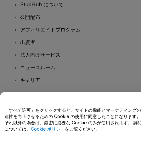
StubHub について
公開配布
アフィリエイトプログラム
出資者
法人向けサービス
ニュースルーム
キャリア
ご質問はありますか?
「すべて許可」をクリックすると、サイトの機能とマーケティングの
連性を向上させるための Cookie の使用に同意したことになります。
ヘルプセンター / こちらまでご連絡下さい
それ以外の場合は、厳密に必要な Cookie のみが使用されます。 詳
については、
Cookie ポリシー
をご覧ください。