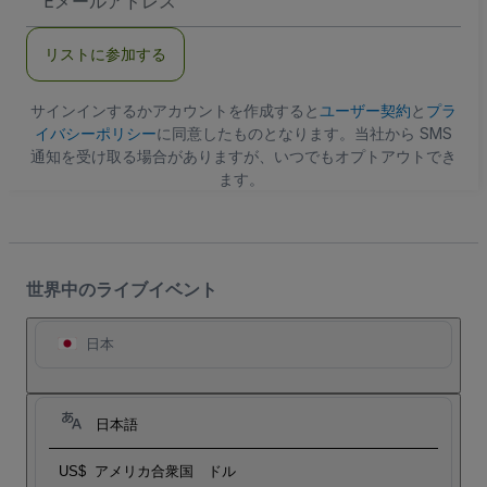
メ
ー
ル
リストに参加する
ア
ド
レ
ス
サインインするかアカウントを作成すると
ユーザー契約
と
プラ
イバシーポリシー
に同意したものとなります。当社から SMS
通知を受け取る場合がありますが、いつでもオプトアウトでき
ます。
世界中のライブイベント
日本
日本語
US$
アメリカ合衆国 ドル