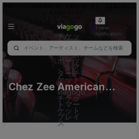
再販チケットは額面価格を超える場合があります。
不正販売禁止法
をお読みください。
1 new
notification
チケッ
ト - コ
ンサー
ト、ス
ポーツ
、シア
ターチ
ケット
Chez Zee American
|
viagogo
Bistro
チケッ
トマー
ケット
プレイ
ス