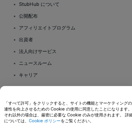
StubHub について
公開配布
アフィリエイトプログラム
出資者
法人向けサービス
ニュースルーム
キャリア
ご質問はありますか?
「すべて許可」をクリックすると、サイトの機能とマーケティングの
連性を向上させるための Cookie の使用に同意したことになります。
ヘルプセンター / こちらまでご連絡下さい
それ以外の場合は、厳密に必要な Cookie のみが使用されます。 詳
については、
Cookie ポリシー
をご覧ください。