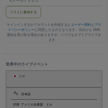
メ
ー
ル
リストに参加する
ア
ド
レ
ス
サインインするかアカウントを作成すると
ユーザー契約
と
プラ
イバシーポリシー
に同意したものとなります。当社から SMS
通知を受け取る場合がありますが、いつでもオプトアウトでき
ます。
世界中のライブイベント
日本
日本語
US$
アメリカ合衆国 ドル