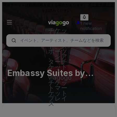
再販チケットは額面価格を超える場合があります。
不正販売禁止法
をお読みください。
1 new
notification
チケッ
ト - コ
ンサー
ト、ス
ポーツ
、シア
ターチ
ケット
Embassy Suites by
|
viagogo
Hilton Austin Central
チケッ
トマー
ケット
プレイ
ス