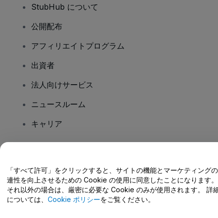
StubHub について
公開配布
アフィリエイトプログラム
出資者
法人向けサービス
ニュースルーム
キャリア
ご質問はありますか?
「すべて許可」をクリックすると、サイトの機能とマーケティングの
連性を向上させるための Cookie の使用に同意したことになります。
ヘルプセンター / こちらまでご連絡下さい
それ以外の場合は、厳密に必要な Cookie のみが使用されます。 詳
については、
Cookie ポリシー
をご覧ください。