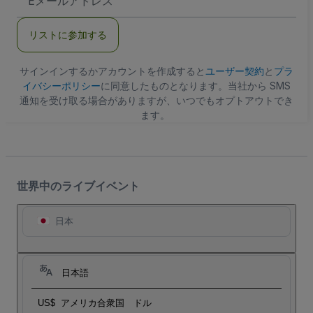
メ
ー
ル
リストに参加する
ア
ド
レ
ス
サインインするかアカウントを作成すると
ユーザー契約
と
プラ
イバシーポリシー
に同意したものとなります。当社から SMS
通知を受け取る場合がありますが、いつでもオプトアウトでき
ます。
世界中のライブイベント
日本
日本語
US$
アメリカ合衆国 ドル