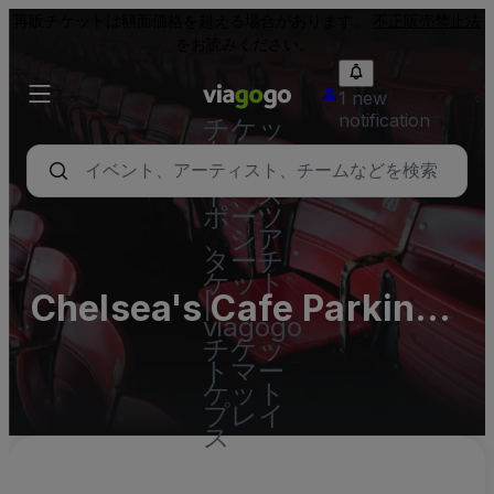
再販チケットは額面価格を超える場合があります。
不正販売禁止法
をお読みください。
1 new
notification
チケッ
ト - コ
ンサー
ト、ス
ポーツ
、シア
ターチ
ケット
Chelsea's Cafe Parking
|
viagogo
Lots (InActive)
チケッ
トマー
ケット
プレイ
ス