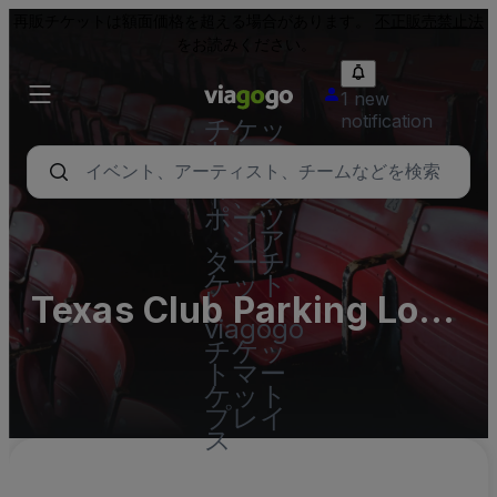
再販チケットは額面価格を超える場合があります。
不正販売禁止法
をお読みください。
1 new
notification
チケッ
ト - コ
ンサー
ト、ス
ポーツ
、シア
ターチ
ケット
Texas Club Parking Lots
|
viagogo
(InActive)
チケッ
トマー
ケット
プレイ
ス