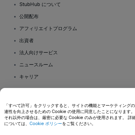
StubHub について
公開配布
アフィリエイトプログラム
出資者
法人向けサービス
ニュースルーム
キャリア
ご質問はありますか?
「すべて許可」をクリックすると、サイトの機能とマーケティングの
連性を向上させるための Cookie の使用に同意したことになります。
ヘルプセンター / こちらまでご連絡下さい
それ以外の場合は、厳密に必要な Cookie のみが使用されます。 詳
については、
Cookie ポリシー
をご覧ください。