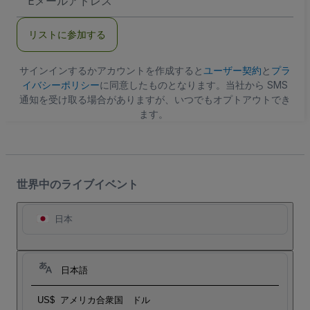
メ
ー
ル
リストに参加する
ア
ド
レ
ス
サインインするかアカウントを作成すると
ユーザー契約
と
プラ
イバシーポリシー
に同意したものとなります。当社から SMS
通知を受け取る場合がありますが、いつでもオプトアウトでき
ます。
世界中のライブイベント
日本
日本語
US$
アメリカ合衆国 ドル