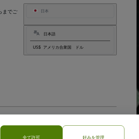
らまでご
日本
日本語
US$
アメリカ合衆国 ドル
全て許可
好みを管理