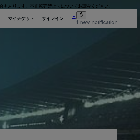
合もあります。
不正転売禁止法
についてお読みください。
り
マイチケット
サインイン
1 new notification