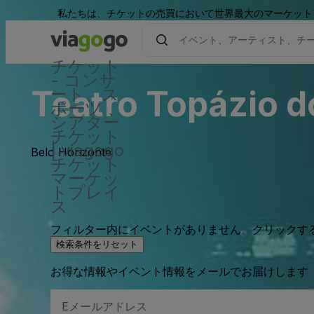
私たちは、チケットの売買において世界最大のマーケット
チケット
- コンサ
Teatro Topázio 
ート、ス
ポーツ 、
シアター
チケット
| viagogo
Belo Horizonte
チケット
マーケッ
トプレイ
ス
フィルター内にイベントがありません。クリックす
検索条件をリセット
お得な情報やイベント情報をメールでお届けします
E
メ