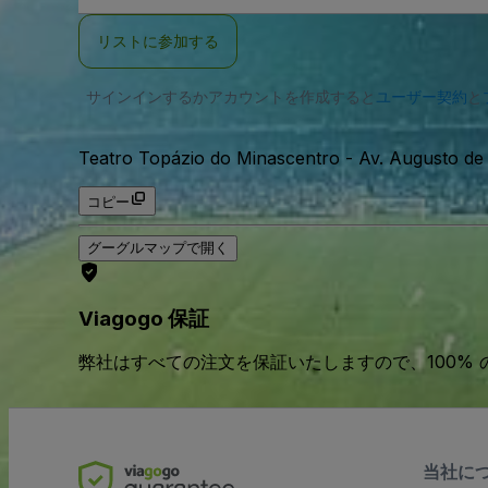
ー
ル
リストに参加する
ア
ド
レ
サインインするかアカウントを作成すると
ス
ユーザー契約
と
Teatro Topázio do Minascentro
-
Av. Augusto de
コピー
グーグルマップで開く
Viagogo 保証
弊社はすべての注文を保証いたしますので、100%
当社に