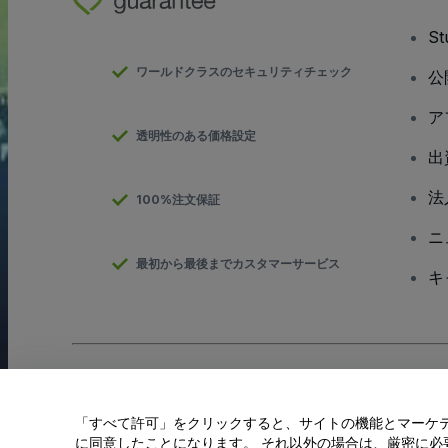
S
ワールドクラスのセキュリティチェック
公
ア
透明性のある価格設定
出
法
100%注文保証
ニ
最初から最後までカスタマーサービス
キ
Copyright; viagogo GmbH 2026
会社概要
当Webサイトを使用することで
利用規約
、
プライバシー ポリシー
、
「すべて許可」をクリックすると、サイトの機能とマーケティ
私の個人情報を共有しない/あなたのプライバシーの選択
に同意したことになります。 それ以外の場合は、厳密に必要な