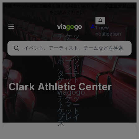
再販チケットは額面価格を超える場合があります。
不正販売禁止法
をお読みください。
1 new
notification
チケッ
ト - コ
ンサー
ト、ス
ポーツ
、シア
ターチ
ケット
Clark Athletic Center
|
viagogo
チケッ
トマー
ケット
プレイ
ス