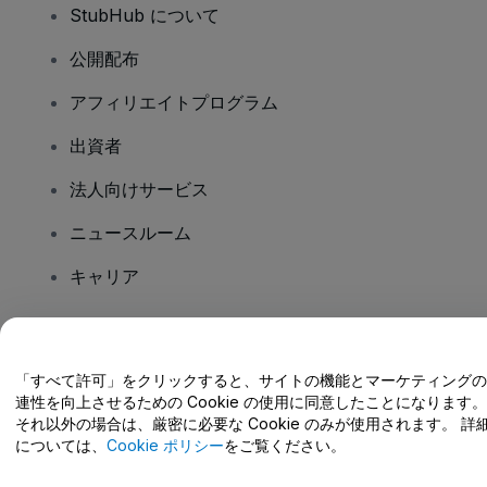
StubHub について
公開配布
アフィリエイトプログラム
出資者
法人向けサービス
ニュースルーム
キャリア
ご質問はありますか?
「すべて許可」をクリックすると、サイトの機能とマーケティングの
連性を向上させるための Cookie の使用に同意したことになります。
ヘルプセンター / こちらまでご連絡下さい
それ以外の場合は、厳密に必要な Cookie のみが使用されます。 詳
については、
Cookie ポリシー
をご覧ください。