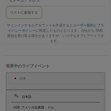
メ
ー
ル
リストに参加する
ア
ド
レ
ス
サインインするかアカウントを作成すると
ユーザー契約
と
プラ
イバシーポリシー
に同意したものとなります。当社から SMS
通知を受け取る場合がありますが、いつでもオプトアウトでき
ます。
世界中のライブイベント
日本
日本語
US$
アメリカ合衆国 ドル