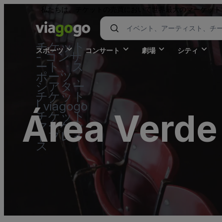
私たちは、チケットの売買において世界最大のマーケット
チケット
スポーツ
コンサート
劇場
シティ
- コンサ
ート、ス
ポーツ 、
シアター
チケット
| viagogo
Área Verde
チケット
マーケッ
トプレイ
ス