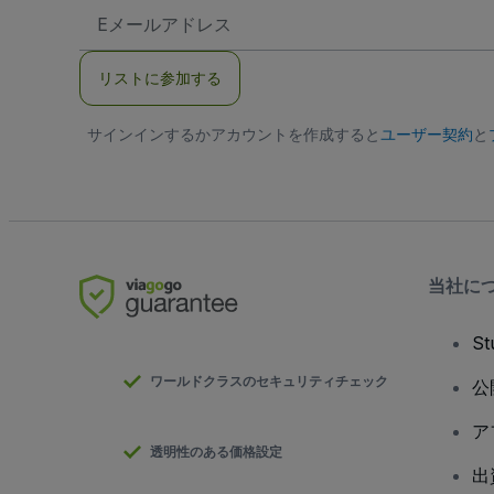
E
メ
ー
ル
リストに参加する
ア
ド
レ
サインインするかアカウントを作成すると
ス
ユーザー契約
と
当社に
S
ワールドクラスのセキュリティチェック
公
ア
透明性のある価格設定
出