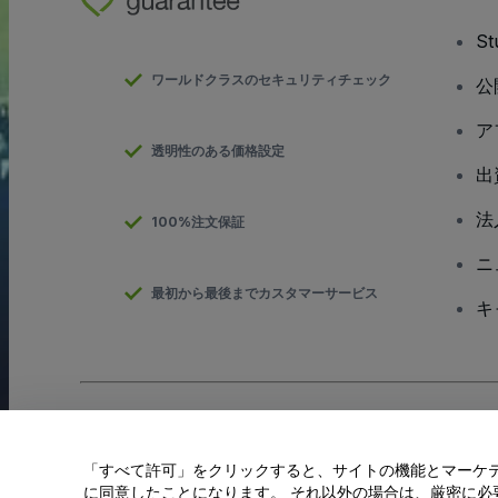
S
ワールドクラスのセキュリティチェック
公
ア
透明性のある価格設定
出
法
100%注文保証
ニ
最初から最後までカスタマーサービス
キ
Copyright; viagogo GmbH 2026
会社概要
当Webサイトを使用することで
利用規約
、
プライバシー ポリシー
、
「すべて許可」をクリックすると、サイトの機能とマーケティ
私の個人情報を共有しない/あなたのプライバシーの選択
に同意したことになります。 それ以外の場合は、厳密に必要な