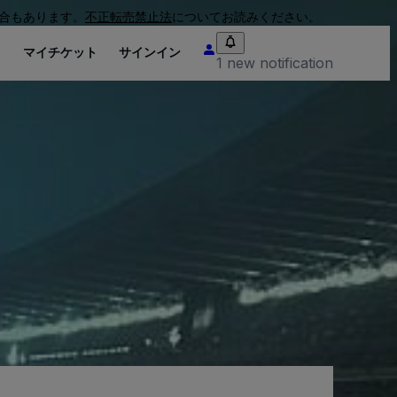
合もあります。
不正転売禁止法
についてお読みください。
り
マイチケット
サインイン
1 new notification