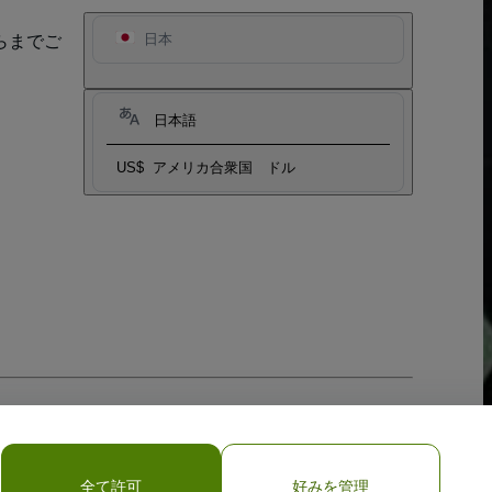
らまでご
日本
日本語
US$
アメリカ合衆国 ドル
全て許可
好みを管理