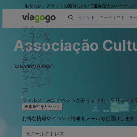
私たちは、チケットの売買において世界最大のマーケット
チケット
- コンサ
Associação Cultu
ート、ス
ポーツ 、
シアター
チケット
| viagogo
Salvador, Bahia
チケット
マーケッ
トプレイ
ス
フィルター内にイベントがありません。クリックす
検索条件をリセット
お得な情報やイベント情報をメールでお届けします
E
メ