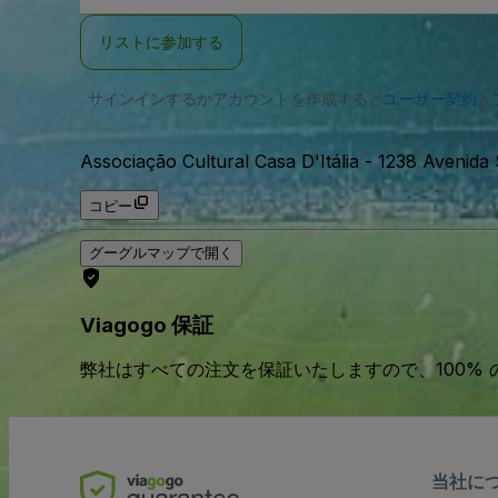
ー
ル
リストに参加する
ア
ド
レ
サインインするかアカウントを作成すると
ス
ユーザー契約
と
Associação Cultural Casa D'Itália
-
1238 Avenida
コピー
グーグルマップで開く
Viagogo 保証
弊社はすべての注文を保証いたしますので、100%
当社に