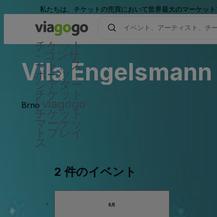
私たちは、チケットの売買において世界最大のマーケット
チケット
- コンサ
Vila Engelsmann
ート、ス
ポーツ 、
シアター
チケット
| viagogo
Brno
チケット
マーケッ
トプレイ
ス
2 件のイベント
8月