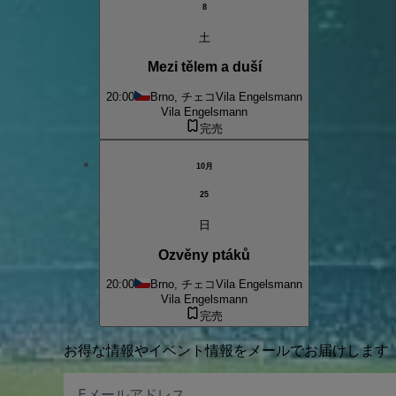
8
土
Mezi tělem a duší
20:00
Brno, チェコ
Vila Engelsmann
Vila Engelsmann
完売
10月
25
日
Ozvěny ptáků
20:00
Brno, チェコ
Vila Engelsmann
Vila Engelsmann
完売
お得な情報やイベント情報をメールでお届けします
E