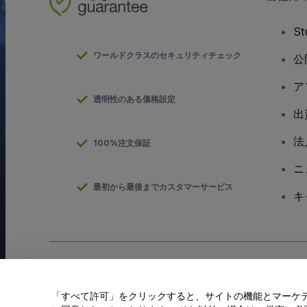
S
ワールドクラスのセキュリティチェック
公
ア
透明性のある価格設定
出
法
100%注文保証
ニ
最初から最後までカスタマーサービス
キ
Copyright; viagogo GmbH 2026
会社概要
当Webサイトを使用することで
利用規約
、
プライバシー ポリシー
、
「すべて許可」をクリックすると、サイトの機能とマーケティ
私の個人情報を共有しない/あなたのプライバシーの選択