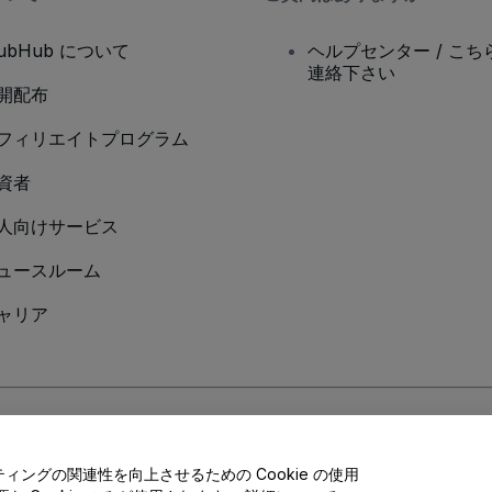
tubHub について
ヘルプセンター / こち
連絡下さい
開配布
フィリエイトプログラム
資者
人向けサービス
ュースルーム
ャリア
Cookieポリシー
、
モバイルプライバシーポリシー
に同意したものとします。
ングの関連性を向上させるための Cookie の使用