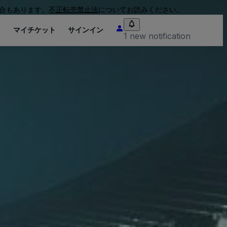
合もあります。
不正転売禁止法
についてお読みください。
り
マイチケット
サインイン
1 new notification