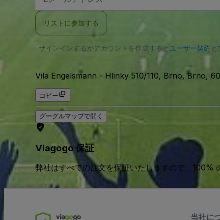
メ
ー
ル
リストに参加する
ア
ド
レ
サインインするかアカウントを作成すると
ス
ユーザー契約
と
Vila Engelsmann
-
Hlinky 510/110, Brno, Brno,
コピー
グーグルマップで開く
Viagogo 保証
弊社はすべての注文を保証いたしますので、100%
当社に