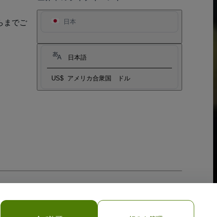
らまでご
日本
日本語
US$
アメリカ合衆国 ドル