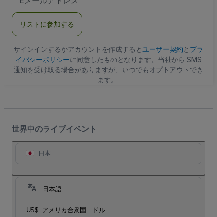
メ
ー
ル
リストに参加する
ア
ド
レ
ス
サインインするかアカウントを作成すると
ユーザー契約
と
プラ
イバシーポリシー
に同意したものとなります。当社から SMS
通知を受け取る場合がありますが、いつでもオプトアウトでき
ます。
世界中のライブイベント
日本
日本語
US$
アメリカ合衆国 ドル