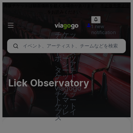
再販チケットは額面価格を超える場合があります。
不正販売禁止法
をお読みください。
1 new
notification
チケッ
ト - コ
ンサー
ト、ス
ポーツ
、シア
ターチ
ケット
Lick Observatory
|
viagogo
チケッ
トマー
ケット
プレイ
ス