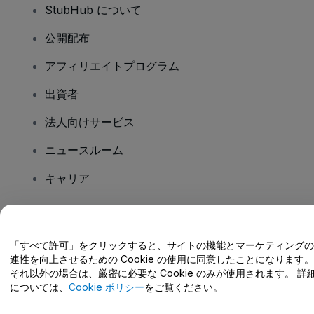
StubHub について
公開配布
アフィリエイトプログラム
出資者
法人向けサービス
ニュースルーム
キャリア
ご質問はありますか?
「すべて許可」をクリックすると、サイトの機能とマーケティングの
連性を向上させるための Cookie の使用に同意したことになります。
ヘルプセンター / こちらまでご連絡下さい
それ以外の場合は、厳密に必要な Cookie のみが使用されます。 詳
については、
Cookie ポリシー
をご覧ください。