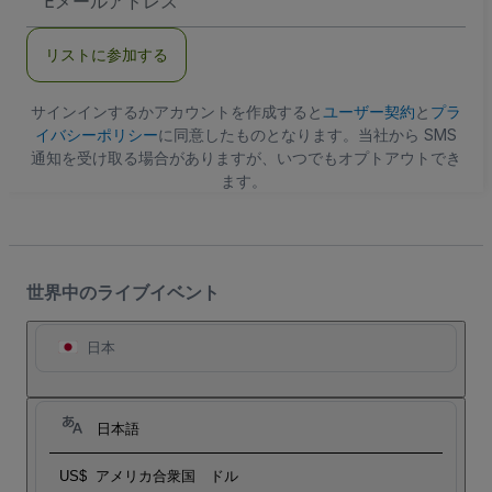
メ
ー
ル
リストに参加する
ア
ド
レ
ス
サインインするかアカウントを作成すると
ユーザー契約
と
プラ
イバシーポリシー
に同意したものとなります。当社から SMS
通知を受け取る場合がありますが、いつでもオプトアウトでき
ます。
世界中のライブイベント
日本
日本語
US$
アメリカ合衆国 ドル