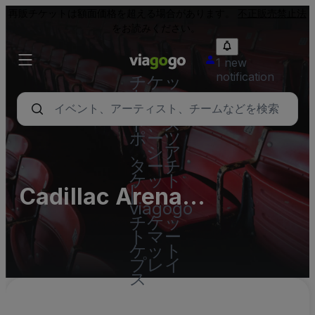
再販チケットは額面価格を超える場合があります。
不正販売禁止法
をお読みください。
1 new
notification
チケッ
ト - コ
ンサー
ト、ス
ポーツ
、シア
ターチ
ケット
Cadillac Arena
|
viagogo
(InActive)
チケッ
トマー
ケット
プレイ
ス