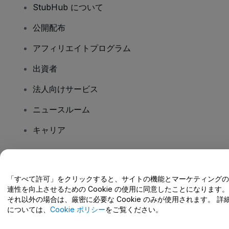
StubHub について
公開配布
アフィリエイトプログラム
出資者
法人向けサービス
ニュースルーム
キャリア
ご質問はありますか?
「すべて許可」をクリックすると、サイトの機能とマーケティングの
連性を向上させるための Cookie の使用に同意したことになります。
ヘルプセンター / こちらまでご連絡下さい
それ以外の場合は、厳密に必要な Cookie のみが使用されます。 詳
については、
Cookie ポリシー
をご覧ください。