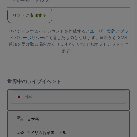
メ
ー
ル
リストに参加する
ア
ド
レ
ス
サインインするかアカウントを作成すると
ユーザー契約
と
プラ
イバシーポリシー
に同意したものとなります。当社から SMS
通知を受け取る場合がありますが、いつでもオプトアウトでき
ます。
世界中のライブイベント
日本
日本語
US$
アメリカ合衆国 ドル