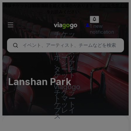
再販チケットは額面価格を超える場合があります。
不正販売禁止法
をお読みください。
1 new
notification
チケッ
ト - コ
ンサー
ト、ス
ポーツ
、シア
ターチ
ケット
Lanshan Park
|
viagogo
チケッ
トマー
ケット
プレイ
ス