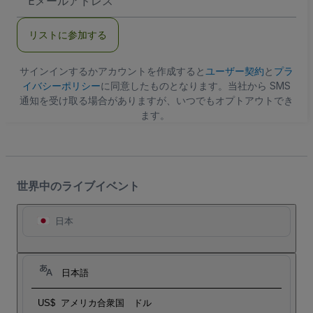
メ
ー
ル
リストに参加する
ア
ド
レ
ス
サインインするかアカウントを作成すると
ユーザー契約
と
プラ
イバシーポリシー
に同意したものとなります。当社から SMS
通知を受け取る場合がありますが、いつでもオプトアウトでき
ます。
世界中のライブイベント
日本
日本語
US$
アメリカ合衆国 ドル