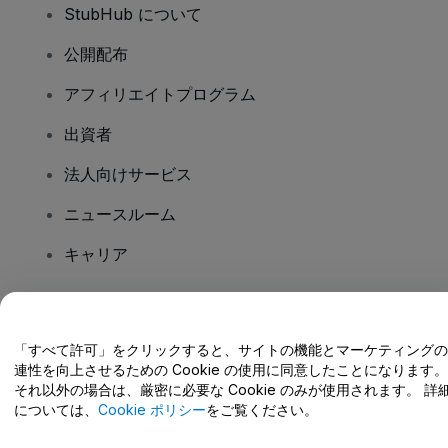
StubHub について
公開配布
アフィリエイトプログラム
出資者
法人向けサービス
ニュースルーム
キャリア
ご質問はありますか?
「すべて許可」をクリックすると、サイトの機能とマーケティングの
連性を向上させるための Cookie の使用に同意したことになります。
ヘルプセンター / こちらまでご連絡下さい
それ以外の場合は、厳密に必要な Cookie のみが使用されます。 詳
については、
Cookie ポリシー
をご覧ください。