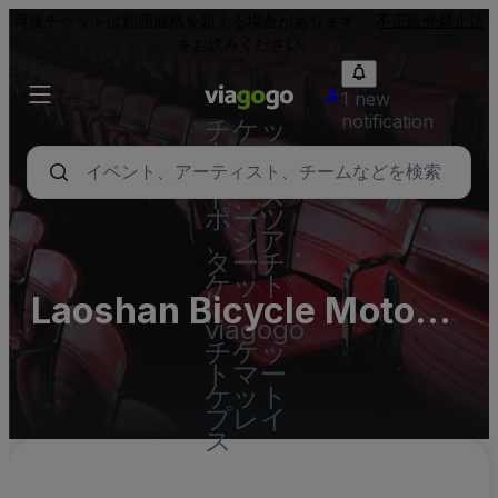
再販チケットは額面価格を超える場合があります。
不正販売禁止法
をお読みください。
1 new
notification
チケッ
ト - コ
ンサー
ト、ス
ポーツ
、シア
ターチ
ケット
Laoshan Bicycle Moto
|
viagogo
Cross (BMX) Venue
チケッ
トマー
ケット
プレイ
ス