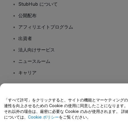
StubHub について
公開配布
アフィリエイトプログラム
出資者
法人向けサービス
ニュースルーム
キャリア
ご質問はありますか?
「すべて許可」をクリックすると、サイトの機能とマーケティングの
連性を向上させるための Cookie の使用に同意したことになります。
ヘルプセンター / こちらまでご連絡下さい
それ以外の場合は、厳密に必要な Cookie のみが使用されます。 詳
については、
Cookie ポリシー
をご覧ください。