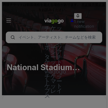
再販チケットは額面価格を超える場合があります。
不正販売禁止法
をお読みください。
1 new
notification
チケッ
ト - コ
ンサー
ト、ス
ポーツ
、シア
ターチ
ケット
National Stadium
|
viagogo
(InActive)
チケッ
トマー
ケット
プレイ
ス