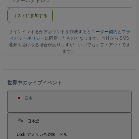
メ
ー
ル
リストに参加する
ア
ド
レ
ス
サインインするかアカウントを作成すると
ユーザー契約
と
プラ
イバシーポリシー
に同意したものとなります。当社から SMS
通知を受け取る場合がありますが、いつでもオプトアウトでき
ます。
世界中のライブイベント
日本
日本語
US$
アメリカ合衆国 ドル