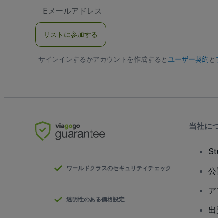
E
メ
ー
ル
リストに参加する
ア
ド
レ
サインインするかアカウントを作成すると
ス
ユーザー契約
と
当社に
S
ワールドクラスのセキュリティチェック
公
ア
透明性のある価格設定
出