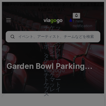
再販チケットは額面価格を超える場合があります。
不正販売禁止法
をお読みください。
1 new
notification
チケッ
ト - コ
ンサー
ト、ス
ポーツ
、シア
ターチ
ケット
Garden Bowl Parking
|
viagogo
Lots (InActive)
チケッ
トマー
ケット
プレイ
ス