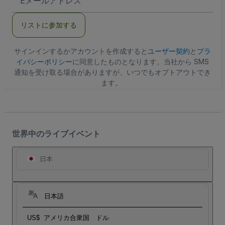
メ
ー
ル
リストに参加する
ア
ド
レ
ス
サインインするかアカウントを作成すると
ユーザー契約
と
プラ
イバシーポリシー
に同意したものとなります。当社から SMS
通知を受け取る場合がありますが、いつでもオプトアウトでき
ます。
世界中のライブイベント
日本
日本語
US$
アメリカ合衆国 ドル