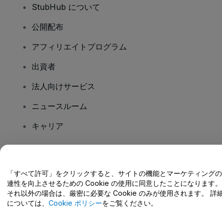
StubHub について
公開配布
アフィリエイトプログラム
出資者
法人向けサービス
ニュースルーム
キャリア
ご質問はありますか?
「すべて許可」をクリックすると、サイトの機能とマーケティングの
連性を向上させるための Cookie の使用に同意したことになります。
ヘルプセンター / こちらまでご連絡下さい
それ以外の場合は、厳密に必要な Cookie のみが使用されます。 詳
については、
Cookie ポリシー
をご覧ください。