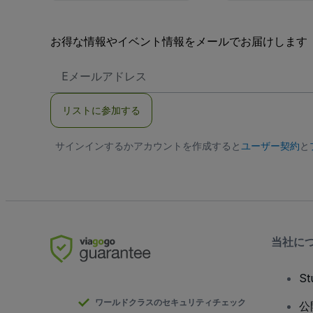
お得な情報やイベント情報をメールでお届けします
E
メ
ー
ル
リストに参加する
ア
ド
レ
サインインするかアカウントを作成すると
ス
ユーザー契約
と
当社に
S
ワールドクラスのセキュリティチェック
公