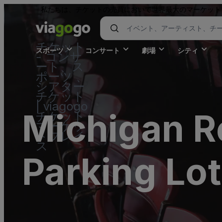
私たちは、チケットの売買において世界最大のマーケット
チケット
スポーツ
コンサート
劇場
シティ
- コンサ
ート、ス
ポーツ 、
シアター
チケット
| viagogo
Michigan R
チケット
マーケッ
トプレイ
ス
Parking Lot