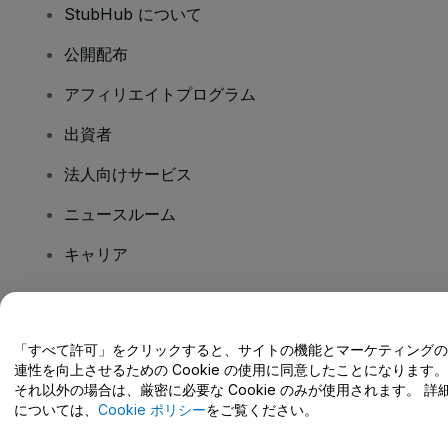
StubHub について
公開配布
アフィリエイトプログラム
出資者
法人向けサービス
ニュースルーム
キャリア
ご質問はありますか?
「すべて許可」をクリックすると、サイトの機能とマーケティングの
連性を向上させるための Cookie の使用に同意したことになります。
ヘルプセンター / こちらまでご連絡下さい
それ以外の場合は、厳密に必要な Cookie のみが使用されます。 詳
については、
Cookie ポリシー
をご覧ください。