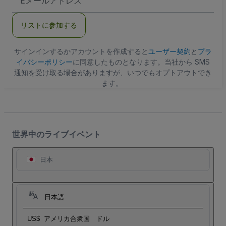
メ
ー
ル
リストに参加する
ア
ド
レ
ス
サインインするかアカウントを作成すると
ユーザー契約
と
プラ
イバシーポリシー
に同意したものとなります。当社から SMS
通知を受け取る場合がありますが、いつでもオプトアウトでき
ます。
世界中のライブイベント
日本
日本語
US$
アメリカ合衆国 ドル