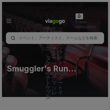
再販チケットは額面価格を超える場合があります。
不正販売禁止法
をお読みください。
1 new
notification
チケッ
ト - コ
ンサー
ト、ス
ポーツ
、シア
ターチ
ケット
Smuggler's Run
|
viagogo
Wyandotte Parking Lots
チケッ
トマー
(InActive)
ケット
プレイ
ス