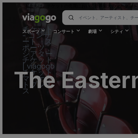
私たちは、チケットの売買において世界最大のマーケット
チケット
スポーツ
コンサート
劇場
シティ
- コンサ
ート、ス
ポーツ 、
シアター
チケット
| viagogo
The Eastern
チケット
マーケッ
トプレイ
ス