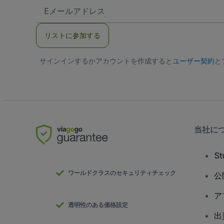
E
メ
ー
ル
リストに参加する
ア
ド
レ
サインインするかアカウントを作成すると
ス
ユーザー契約
と
当社に
S
ワールドクラスのセキュリティチェック
公
ア
透明性のある価格設定
出