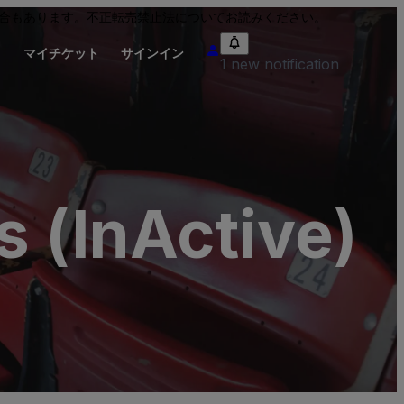
合もあります。
不正転売禁止法
についてお読みください。
り
マイチケット
サインイン
1 new notification
s (InActive)