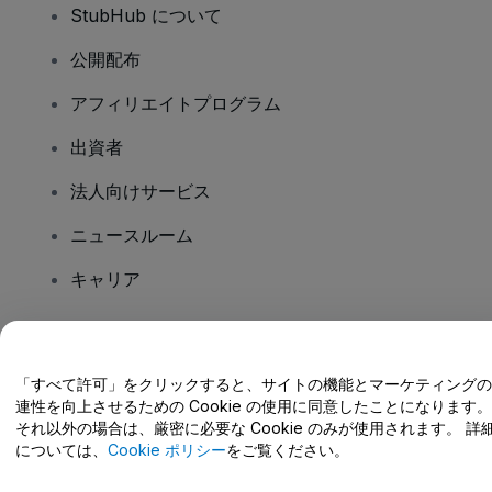
StubHub について
公開配布
アフィリエイトプログラム
出資者
法人向けサービス
ニュースルーム
キャリア
ご質問はありますか?
「すべて許可」をクリックすると、サイトの機能とマーケティングの
連性を向上させるための Cookie の使用に同意したことになります。
ヘルプセンター / こちらまでご連絡下さい
それ以外の場合は、厳密に必要な Cookie のみが使用されます。 詳
については、
Cookie ポリシー
をご覧ください。