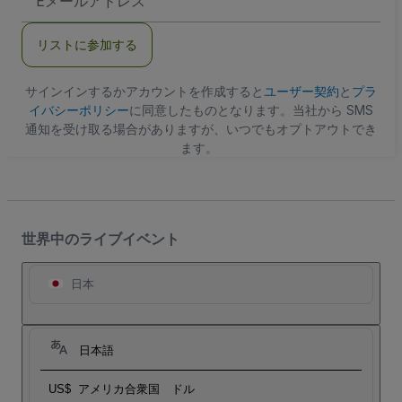
メ
ー
ル
リストに参加する
ア
ド
レ
ス
サインインするかアカウントを作成すると
ユーザー契約
と
プラ
イバシーポリシー
に同意したものとなります。当社から SMS
通知を受け取る場合がありますが、いつでもオプトアウトでき
ます。
世界中のライブイベント
日本
日本語
US$
アメリカ合衆国 ドル