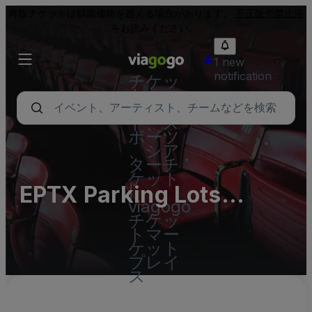
再販チケットは額面価格を超える場合があります。
不正販売禁止法
をお読みください。
1 new
notification
チケッ
ト - コ
ンサー
ト、ス
ポーツ
、シア
ターチ
ケット
EPTX Parking Lots
|
viagogo
(InActive)
チケッ
トマー
ケット
プレイ
ス