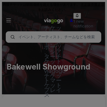
再販チケットは額面価格を超える場合があります。
不正販売禁止法
をお読みください。
1 new
notification
チケッ
ト - コ
ンサー
ト、ス
ポーツ
、シア
ターチ
ケット
Bakewell Showground
|
viagogo
チケッ
トマー
ケット
プレイ
ス