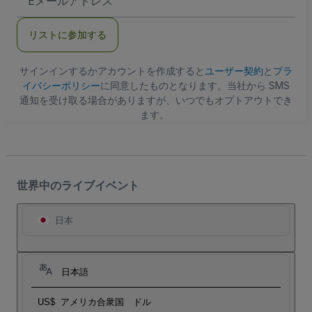
メ
ー
ル
リストに参加する
ア
ド
レ
ス
サインインするかアカウントを作成すると
ユーザー契約
と
プラ
イバシーポリシー
に同意したものとなります。当社から SMS
通知を受け取る場合がありますが、いつでもオプトアウトでき
ます。
世界中のライブイベント
日本
日本語
US$
アメリカ合衆国 ドル