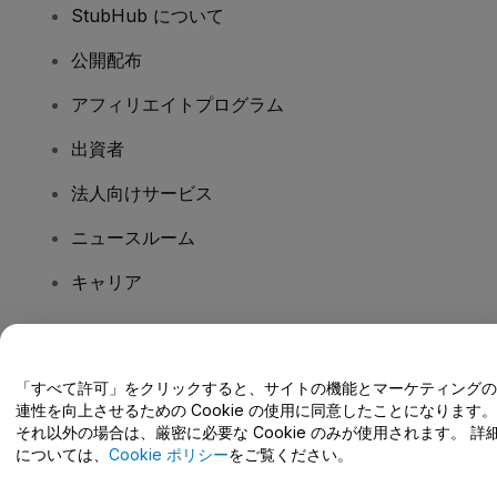
StubHub について
公開配布
アフィリエイトプログラム
出資者
法人向けサービス
ニュースルーム
キャリア
ご質問はありますか?
「すべて許可」をクリックすると、サイトの機能とマーケティングの
連性を向上させるための Cookie の使用に同意したことになります。
ヘルプセンター / こちらまでご連絡下さい
それ以外の場合は、厳密に必要な Cookie のみが使用されます。 詳
については、
Cookie ポリシー
をご覧ください。