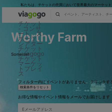
私たちは、チケットの売買において世界最大のマーケット
チケット
- コンサ
Worthy Farm
ート、ス
ポーツ 、
シアター
チケット
| viagogo
Somerset
チケット
マーケッ
トプレイ
ス
フィルター内にイベントがありません。クリックす
検索条件をリセット
お得な情報やイベント情報をメールでお届けします
E
メ