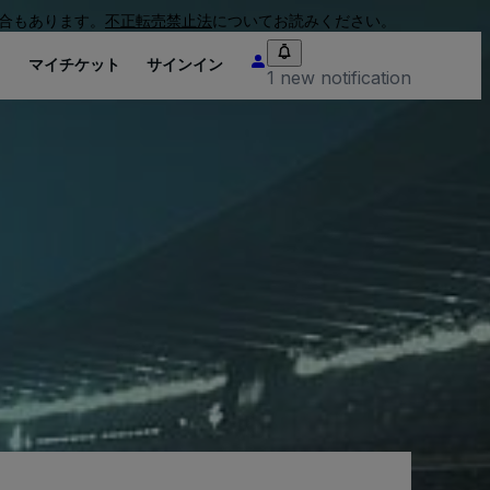
合もあります。
不正転売禁止法
についてお読みください。
り
マイチケット
サインイン
1 new notification