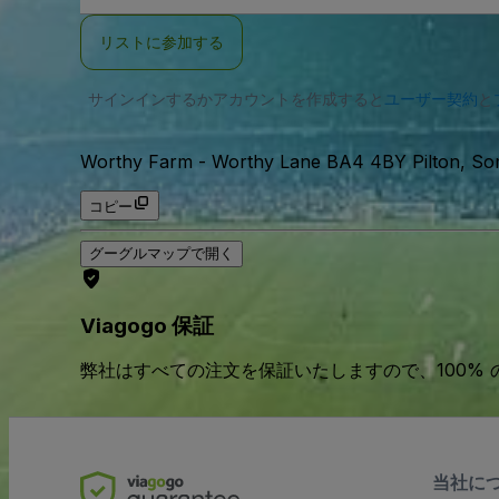
ー
ル
リストに参加する
ア
ド
レ
サインインするかアカウントを作成すると
ス
ユーザー契約
と
Worthy Farm
-
Worthy Lane BA4 4BY Pilton, 
コピー
グーグルマップで開く
Viagogo 保証
弊社はすべての注文を保証いたしますので、100%
当社に