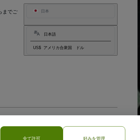
らまでご
日本
日本語
US$
アメリカ合衆国 ドル
全て許可
好みを管理