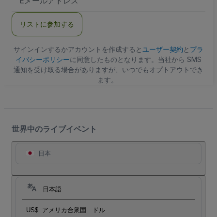
メ
ー
ル
リストに参加する
ア
ド
レ
ス
サインインするかアカウントを作成すると
ユーザー契約
と
プラ
イバシーポリシー
に同意したものとなります。当社から SMS
通知を受け取る場合がありますが、いつでもオプトアウトでき
ます。
世界中のライブイベント
日本
日本語
US$
アメリカ合衆国 ドル