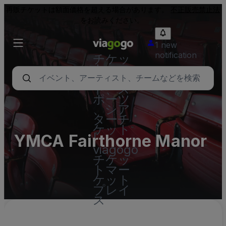
再販チケットは額面価格を超える場合があります。
不正販売禁止法
をお読みください。
1 new
notification
チケッ
ト - コ
ンサー
ト、ス
ポーツ
、シア
ターチ
ケット
YMCA Fairthorne Manor
|
viagogo
チケッ
トマー
ケット
プレイ
ス