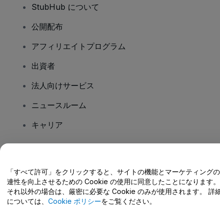
StubHub について
公開配布
アフィリエイトプログラム
出資者
法人向けサービス
ニュースルーム
キャリア
ご質問はありますか?
「すべて許可」をクリックすると、サイトの機能とマーケティングの
連性を向上させるための Cookie の使用に同意したことになります。
ヘルプセンター / こちらまでご連絡下さい
それ以外の場合は、厳密に必要な Cookie のみが使用されます。 詳
については、
Cookie ポリシー
をご覧ください。