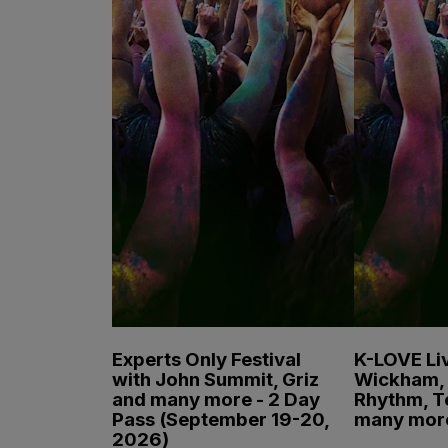
Experts Only Festival
K-LOVE Liv
with John Summit, Griz
Wickham, 
and many more - 2 Day
Rhythm, T
Pass (September 19-20,
many mor
2026)