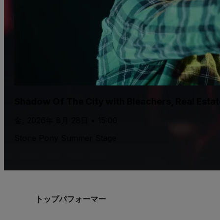
day
Shadow Of The City with Bleachers, Real Esta
金, 2026年 8月 28日 • 15:00
Stone Pony Summer Stage
トップパフォーマー