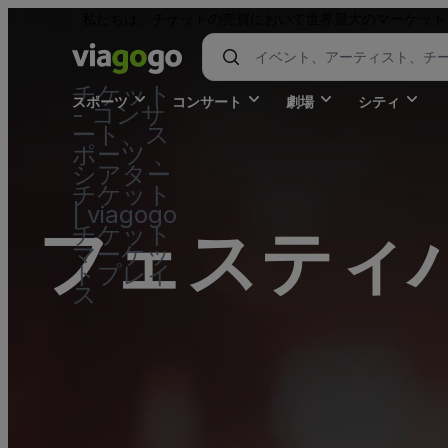
私たちは、チケットの売買において世界最大のマーケット
チケット
スポーツ
コンサート
劇場
シティ
- コンサ
ート、ス
ポーツ 、
シアター
チケット
| viagogo
フェスティ
チケット
マーケッ
トプレイ
ス