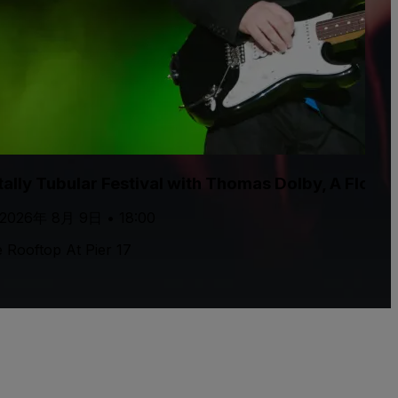
tally Tubular Festival with Thomas Dolby, A Flock
 2026年 8月 9日 • 18:00
 Rooftop At Pier 17