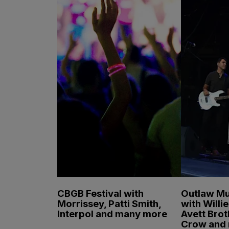
CBGB Festival with
Outlaw Mu
Morrissey, Patti Smith,
with Willi
Interpol and many more
Avett Brot
Crow and