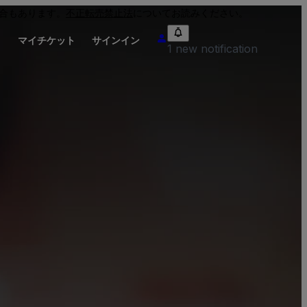
合もあります。
不正転売禁止法
についてお読みください。
り
マイチケット
サインイン
1 new notification