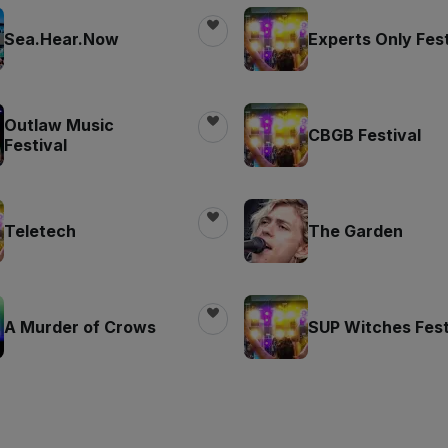
Sea.Hear.Now
Experts Only Fest
Outlaw Music
CBGB Festival
Festival
Teletech
The Garden
A Murder of Crows
SUP Witches Fest