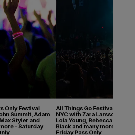
s Only Festival
All Things Go Festival
John Summit, Adam
NYC with Zara Larsson,
Max Styler and
Lola Young, Rebecca
more - Saturday
Black and many more -
Only
Friday Pass Only