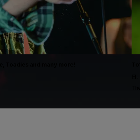
te, Toadies and many more!
To
日,
The