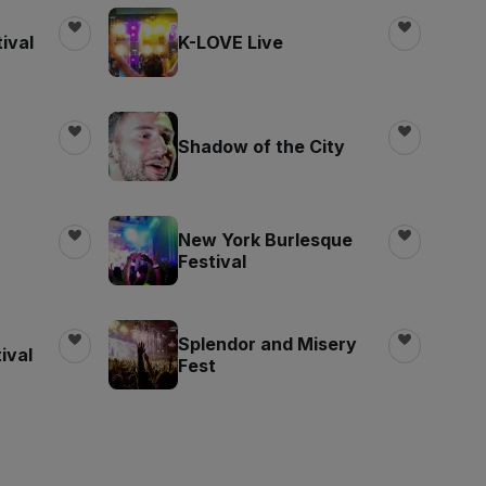
ival
K-LOVE Live
Shadow of the City
New York Burlesque
Festival
Splendor and Misery
ival
Fest