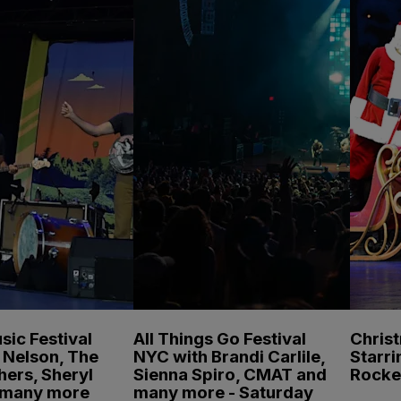
sic Festival
All Things Go Festival
Chris
e Nelson, The
NYC with Brandi Carlile,
Starri
hers, Sheryl
Sienna Spiro, CMAT and
Rocke
 many more
many more - Saturday