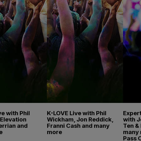
e with Phil
K-LOVE Live with Phil
Expert
Elevation
Wickham, Jon Reddick,
with 
errian and
Franni Cash and many
Ten & 
e
more
many 
Pass 