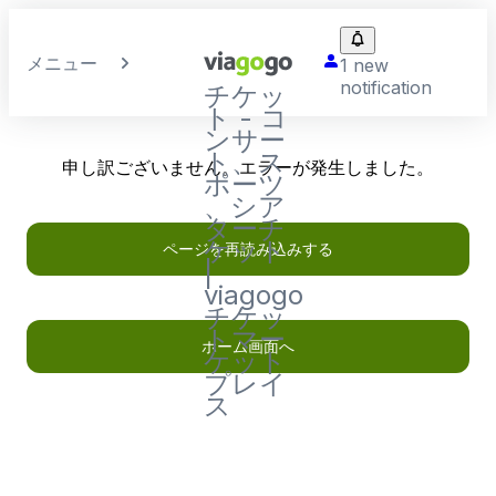
メニュー
1 new
notification
チケッ
ト - コ
ンサー
ト、ス
申し訳ございません。エラーが発生しました。
ポーツ
、シア
ターチ
ケット
ページを再読み込みする
|
viagogo
チケッ
トマー
ホーム画面へ
ケット
プレイ
ス