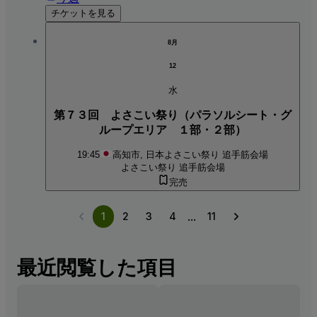
チケットを見る
8月
12
水
第７３回 よさこい祭り（パラソルシート・グ
ループエリア １部・２部）
19:45
高知市, 日本
よさこい祭り 追手筋会場
よさこい祭り 追手筋会場
完売
...
1
2
3
4
11
最近閲覧した項目