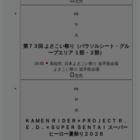
完売
8月
11
火
第７３回 よさこい祭り（パラソルシート・グル
ープエリア １部・２部）
19:45
高知市, 日本
よさこい祭り 追手筋会場
よさこい祭り 追手筋会場
完売
8月
12
水
ＫＡＭＥＮ ＲＩＤＥＲ × ＰＲＯＪＥＣＴ Ｒ．
Ｅ．Ｄ． × ＳＵＰＥＲ ＳＥＮＴＡＩ スーパー
ヒーロー夏祭り２０２６