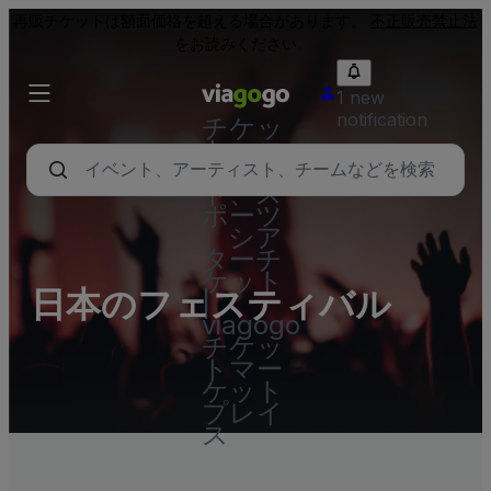
再販チケットは額面価格を超える場合があります。
不正販売禁止法
をお読みください。
1 new
notification
チケッ
ト - コ
ンサー
ト、ス
ポーツ
、シア
ターチ
ケット
日本のフェスティバル
|
viagogo
チケッ
トマー
ケット
プレイ
ス