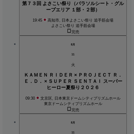
第７３回 よさこい祭り（パラソルシート・グル
ープエリア １部・２部）
19:45
高知市, 日本
よさこい祭り 追手筋会場
よさこい祭り 追手筋会場
完売
8月
11
火
ＫＡＭＥＮ ＲＩＤＥＲ × ＰＲＯＪＥＣＴ Ｒ．
Ｅ．Ｄ． × ＳＵＰＥＲ ＳＥＮＴＡＩ スーパー
ヒーロー夏祭り２０２６
09:30
文京区, 日本
東京ドームシティプリズムホール
東京ドームシティプリズムホール
完売
8月
11