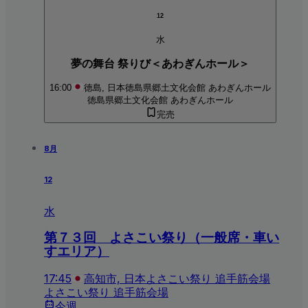
12
水
夢の舞台 祭りび＜あわぎんホール＞
16:00
徳島, 日本
徳島県郷土文化会館 あわぎんホール
徳島県郷土文化会館 あわぎんホール
完売
8月
12
水
第７３回 よさこい祭り（一般席・車い
すエリア）
17:45
高知市, 日本
よさこい祭り 追手筋会場
よさこい祭り 追手筋会場
今週