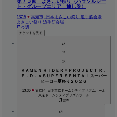
第７３回 よさこい祭り（パラソルシー
ト・グループエリア 通し券）
13:15
高知市, 日本
よさこい祭り 追手筋会場
よさこい祭り 追手筋会場
今週
チケットを見る
8月
12
水
ＫＡＭＥＮ ＲＩＤＥＲ × ＰＲＯＪＥＣＴ Ｒ．
Ｅ．Ｄ． × ＳＵＰＥＲ ＳＥＮＴＡＩ スーパー
ヒーロー夏祭り２０２６
13:30
文京区, 日本
東京ドームシティプリズムホール
東京ドームシティプリズムホール
完売
8月