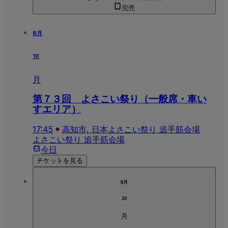
完売
8月
10
月
第７３回 よさこい祭り（一般席・車い
すエリア）
17:45
高知市, 日本
よさこい祭り 追手筋会場
よさこい祭り 追手筋会場
今日
チケットを見る
8月
10
月