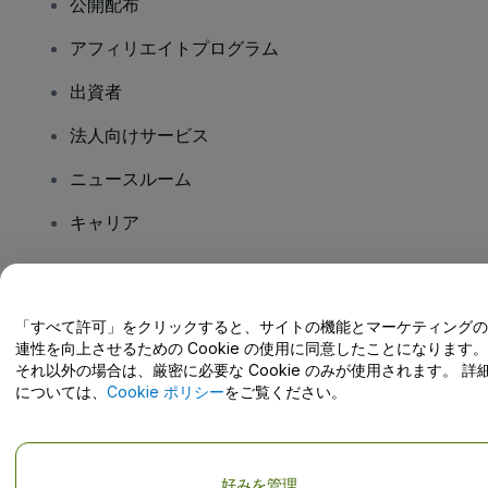
公開配布
アフィリエイトプログラム
出資者
法人向けサービス
ニュースルーム
キャリア
ご質問はありますか?
「すべて許可」をクリックすると、サイトの機能とマーケティングの
連性を向上させるための Cookie の使用に同意したことになります。
ヘルプセンター / こちらまでご連絡下さい
それ以外の場合は、厳密に必要な Cookie のみが使用されます。 詳
については、
Cookie ポリシー
をご覧ください。
Copyright; viagogo GmbH 2026
会社概要
好みを管理