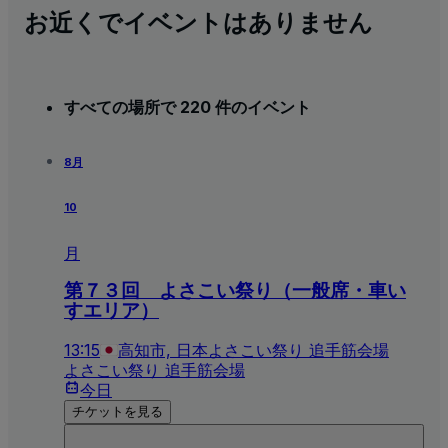
お近くでイベントはありません
すべての場所で 220 件のイベント
8月
10
月
第７３回 よさこい祭り（一般席・車い
すエリア）
13:15
高知市, 日本
よさこい祭り 追手筋会場
よさこい祭り 追手筋会場
今日
チケットを見る