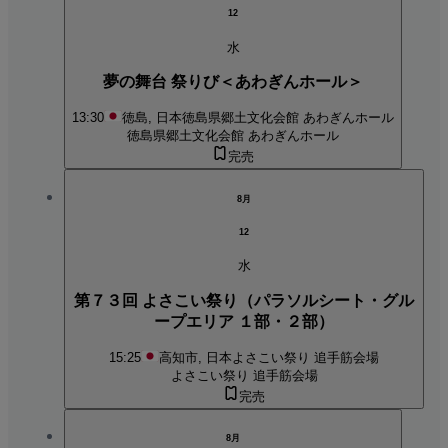
12
水
夢の舞台 祭りび＜あわぎんホール＞
13:30
徳島, 日本
徳島県郷土文化会館 あわぎんホール
徳島県郷土文化会館 あわぎんホール
完売
8月
12
水
第７３回 よさこい祭り（パラソルシート・グル
ープエリア １部・２部）
15:25
高知市, 日本
よさこい祭り 追手筋会場
よさこい祭り 追手筋会場
完売
8月