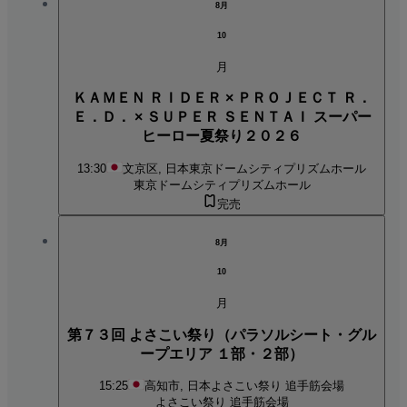
8月
10
月
ＫＡＭＥＮ ＲＩＤＥＲ × ＰＲＯＪＥＣＴ Ｒ．
Ｅ．Ｄ． × ＳＵＰＥＲ ＳＥＮＴＡＩ スーパー
ヒーロー夏祭り２０２６
13:30
文京区, 日本
東京ドームシティプリズムホール
東京ドームシティプリズムホール
完売
8月
10
月
第７３回 よさこい祭り（パラソルシート・グル
ープエリア １部・２部）
15:25
高知市, 日本
よさこい祭り 追手筋会場
よさこい祭り 追手筋会場