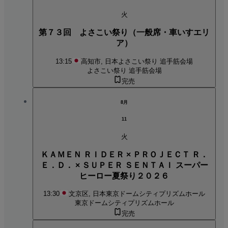
火
第７３回 よさこい祭り（一般席・車いすエリ
ア）
13:15
高知市, 日本
よさこい祭り 追手筋会場
よさこい祭り 追手筋会場
完売
8月
11
火
ＫＡＭＥＮ ＲＩＤＥＲ × ＰＲＯＪＥＣＴ Ｒ．
Ｅ．Ｄ． × ＳＵＰＥＲ ＳＥＮＴＡＩ スーパー
ヒーロー夏祭り２０２６
13:30
文京区, 日本
東京ドームシティプリズムホール
東京ドームシティプリズムホール
完売