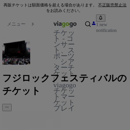
再販チケットは額面価格を超える場合があります。
不正販売禁止法
をお読みください。
メニュー
1 new
notification
チケッ
ト - コ
ンサー
ト、ス
ポーツ
、シア
ターチ
ケット
フジロックフェスティバルの
|
viagogo
チケット
チケッ
トマー
ケット
プレイ
ス