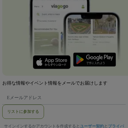
お得な情報やイベント情報をメールでお届けします
E
メ
ー
ル
リストに参加する
ア
ド
レ
サインインするかアカウントを作成すると
ス
ユーザー契約
と
プライバ