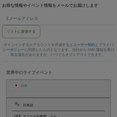
お得な情報やイベント情報をメールでお届けします
E
メ
ー
ル
リストに参加する
ア
ド
レ
サインインするかアカウントを作成すると
ス
ユーザー契約
と
プライバ
シーポリシー
に同意したものとなります。当社から SMS 通知を受け
取る場合がありますが、いつでもオプトアウトできます。
世界中のライブイベント
日本
日本語
US$
アメリカ合衆国 ドル