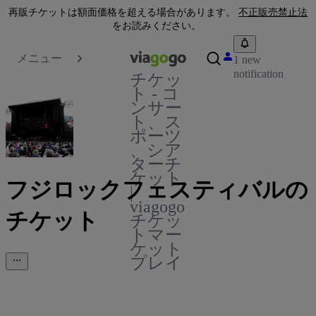
再販チケットは額面価格を超える場合があります。
不正販売禁止法
をお読みください。
メニュー
1 new
notification
チケッ
ト - コ
ンサー
ト、ス
ポーツ
、シア
ターチ
ケット
フジロックフェスティバルの
|
viagogo
チケット
チケッ
トマー
ケット
プレイ
ス