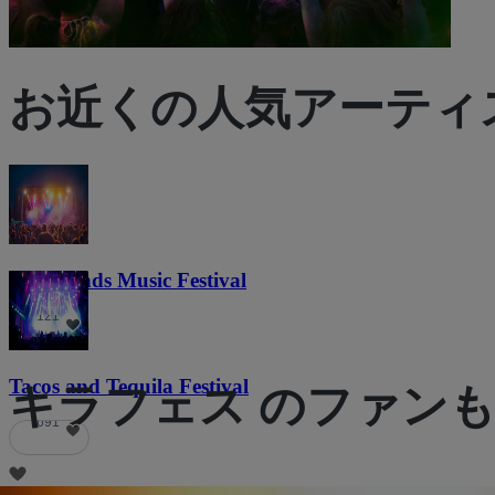
お近くの人気アーティ
Lost Lands Music Festival
121
Tacos and Tequila Festival
キラフェス のファン
691