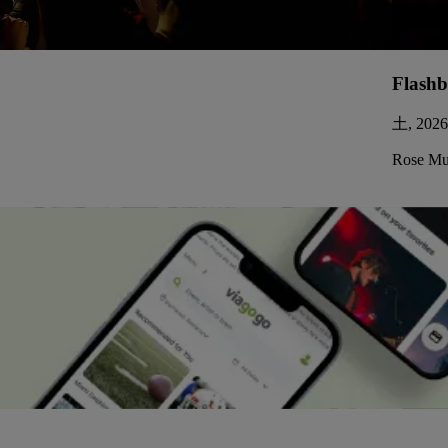
Flashb
土, 202
Rose Mus