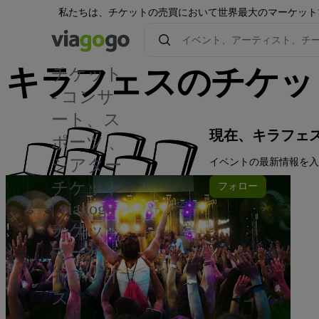
私たちは、チケットの売買において世界最大のマーケット
キラフェスのチケッ
チケット
- コンサ
ート、ス
現在、キラフェ
ポーツ 、
シアター
イベントの最新情報を入手
チケット
フォロー
| viagogo
チケット
マーケッ
トプレイ
ス