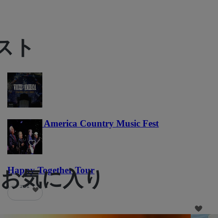
スト
Voices of America Country Music Fest
36
Happy Together Tour
もお気に入り
111