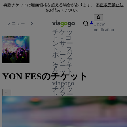
再販チケットは額面価格を超える場合があります。
不正販売禁止法
をお読みください。
メニュー
1 new
notification
チケッ
ト - コ
ンサー
ト、ス
ポーツ
、シア
ターチ
ケット
YON FESのチケット
|
viagogo
チケッ
トマー
ケット
プレイ
ス