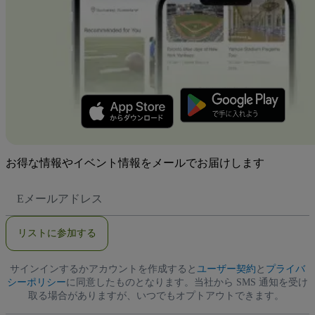
お得な情報やイベント情報をメールでお届けします
E
メ
ー
ル
リストに参加する
ア
ド
レ
サインインするかアカウントを作成すると
ス
ユーザー契約
と
プライバ
シーポリシー
に同意したものとなります。当社から SMS 通知を受け
取る場合がありますが、いつでもオプトアウトできます。