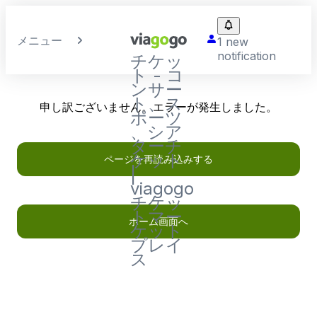
メニュー
1 new
notification
チケッ
ト - コ
ンサー
ト、ス
申し訳ございません。エラーが発生しました。
ポーツ
、シア
ターチ
ケット
ページを再読み込みする
|
viagogo
チケッ
トマー
ホーム画面へ
ケット
プレイ
ス