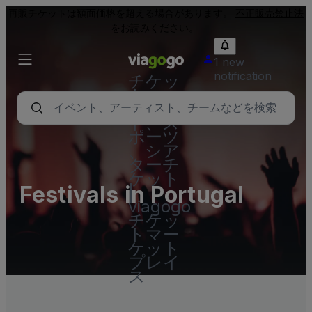
再販チケットは額面価格を超える場合があります。
不正販売禁止法
をお読みください。
1 new
notification
チケッ
ト - コ
ンサー
ト、ス
ポーツ
、シア
ターチ
ケット
Festivals in Portugal
|
viagogo
チケッ
トマー
ケット
プレイ
ス