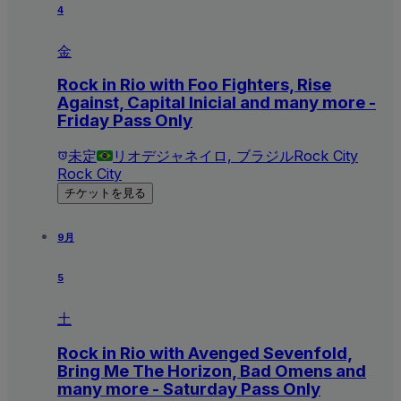
4
金
Rock in Rio with Foo Fighters, Rise
Against, Capital Inicial and many more -
Friday Pass Only
未定
リオデジャネイロ, ブラジル
Rock City
Rock City
チケットを見る
9月
5
土
Rock in Rio with Avenged Sevenfold,
Bring Me The Horizon, Bad Omens and
many more - Saturday Pass Only