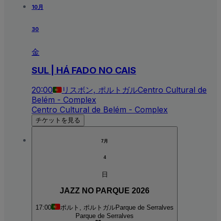
10月
30
金
SUL | HÁ FADO NO CAIS
20:00
リスボン, ポルトガル
Centro Cultural de
Belém - Complex
Centro Cultural de Belém - Complex
チケットを見る
7月
4
日
JAZZ NO PARQUE 2026
17:00
ポルト, ポルトガル
Parque de Serralves
Parque de Serralves