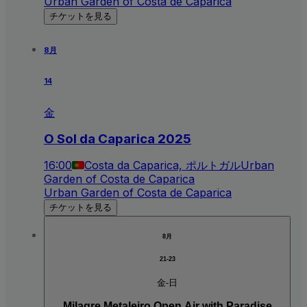
Urban Garden of Costa de Caparica
チケットを見る
8月
14
金
O Sol da Caparica 2025
16:00
Costa da Caparica, ポルトガル
Urban
Garden of Costa de Caparica
Urban Garden of Costa de Caparica
チケットを見る
8月
21-23
金-日
Milagre Metaleiro Open Air with Paradise