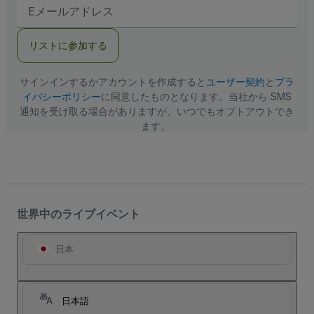
E
メ
ー
ル
リストに参加する
ア
ド
レ
ス
サインインするかアカウントを作成すると
ユーザー契約
と
プラ
イバシーポリシー
に同意したものとなります。当社から SMS
通知を受け取る場合がありますが、いつでもオプトアウトでき
ます。
世界中のライブイベント
日本
日本語