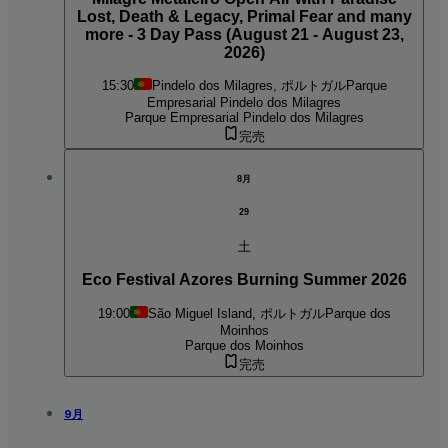
Lost, Death & Legacy, Primal Fear and many
more - 3 Day Pass (August 21 - August 23,
2026)
15:30
Pindelo dos Milagres, ポルトガル
Parque
Empresarial Pindelo dos Milagres
Parque Empresarial Pindelo dos Milagres
完売
8月
29
土
Eco Festival Azores Burning Summer 2026
19:00
São Miguel Island, ポルトガル
Parque dos
Moinhos
Parque dos Moinhos
完売
9月