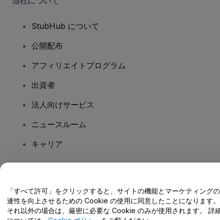
当社について
StubHub について
公開配布
アフィリエイトプログラム
出資者
法人向けサービス
ニュースルーム
キャリア
ご質問はありますか?
「すべて許可」をクリックすると、サイトの機能とマーケティングの
連性を向上させるための Cookie の使用に同意したことになります。
ヘルプセンター / こちらまでご連絡下さい
それ以外の場合は、厳密に必要な Cookie のみが使用されます。 詳