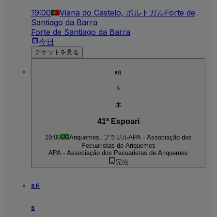
19:00
Viana do Castelo, ポルトガル
Forte de
Santiago da Barra
Forte de Santiago da Barra
今日
チケットを見る
8月
6
木
41ª Expoari
19:00
Ariquemes, ブラジル
APA - Associação dos
Pecuaristas de Ariquemes
APA - Associação dos Pecuaristas de Ariquemes
完売
8月
6