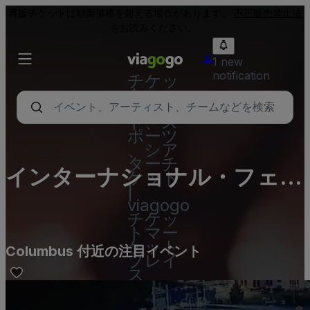
再販チケットは額面価格を超える場合があります。
不正販売禁止法
をお読みください。
1 new
notification
チケッ
ト - コ
ンサー
ト、ス
ポーツ
、シア
ターチ
インターナショナル・フェス
ケット
|
ティバル
viagogo
チケッ
トマー
ケット
Columbus 付近の注目イベント
プレイ
ス