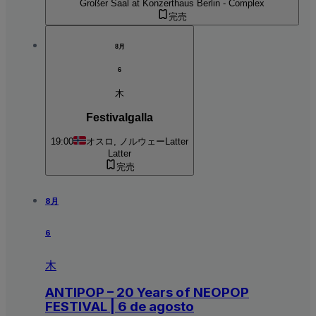
Großer Saal at Konzerthaus Berlin - Complex
完売
8月
6
木
Festivalgalla
19:00
オスロ, ノルウェー
Latter
Latter
完売
8月
6
木
ANTIPOP – 20 Years of NEOPOP
FESTIVAL | 6 de agosto