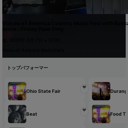
Voices of America Country Music Fest with Rasca
more - Friday Pass Only
金, 2026年 8月 7日 • 12:00
Voice of America MetroPark
トップパフォーマー
Ohio State Fair
Durang
Beat
Food Tr