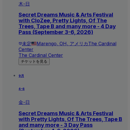
木-日
Secret Dreams Music & Arts Festival
with CloZee, Pretty Lights, Of The
Trees, Tape B and many more - 4 Day
Pass (September 3-6, 2026)
未定
Marengo, OH, アメリカ
The Cardinal
Center
The Cardinal Center
チケットを見る
9月
4-6
金-日
Secret Dreams Music & Arts Festival
with Pretty Lights, Of The Trees, Tape B
and many more - 3 Day Pass