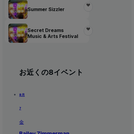
Summer Sizzler
Secret Dreams
Music & Arts Festival
お近くの8イベント
8月
7
金
Bailey Zimmerman