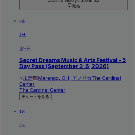
Classic's Victory's Sports Bar
完売
9月
2-6
水-日
Secret Dreams Music & Arts Festival - 5
Day Pass (September 2-6, 2026)
未定
Marengo, OH, アメリカ
The Cardinal
Center
The Cardinal Center
チケットを見る
9月
3-6