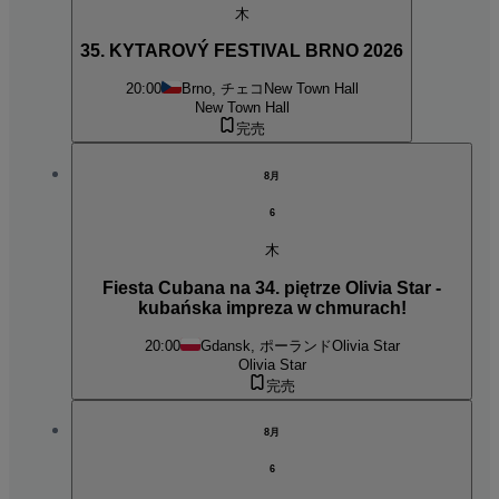
木
35. KYTAROVÝ FESTIVAL BRNO 2026
20:00
Brno, チェコ
New Town Hall
New Town Hall
完売
8月
6
木
Fiesta Cubana na 34. piętrze Olivia Star -
kubańska impreza w chmurach!
20:00
Gdansk, ポーランド
Olivia Star
Olivia Star
完売
8月
6