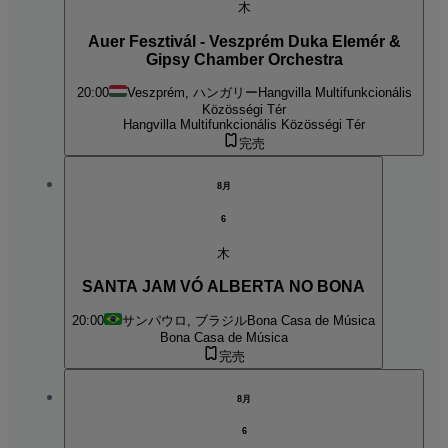
木
Auer Fesztivál - Veszprém Duka Elemér &
Gipsy Chamber Orchestra
20:00
Veszprém, ハンガリー
Hangvilla Multifunkcionális
Közösségi Tér
Hangvilla Multifunkcionális Közösségi Tér
完売
8月
6
木
SANTA JAM VÓ ALBERTA NO BONA
20:00
サンパウロ, ブラジル
Bona Casa de Música
Bona Casa de Música
完売
8月
6