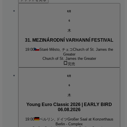
8月
6
木
31. MEZINÁRODNÍ VARHANNÍ FESTIVAL
19:00
Staré Město, チェコ
Church of St. James the
Greater
Church of St. James the Greater
完売
8月
6
木
Young Euro Classic 2026 | EARLY BIRD
06.08.2026
19:00
ベルリン, ドイツ
Großer Saal at Konzerthaus
Berlin - Complex