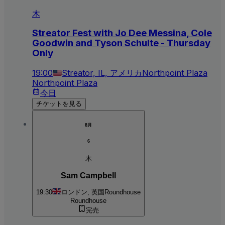
木
Streator Fest with Jo Dee Messina, Cole
Goodwin and Tyson Schulte - Thursday
Only
19:00
Streator, IL, アメリカ
Northpoint Plaza
Northpoint Plaza
今日
チケットを見る
8月
6
木
Sam Campbell
19:30
ロンドン, 英国
Roundhouse
Roundhouse
完売