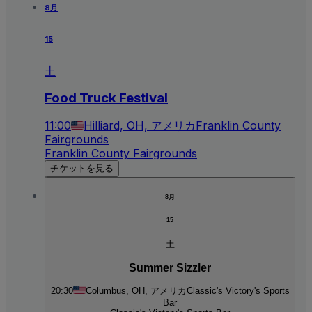
8月
15
土
Food Truck Festival
11:00
Hilliard, OH, アメリカ
Franklin County
Fairgrounds
Franklin County Fairgrounds
チケットを見る
8月
15
土
Summer Sizzler
20:30
Columbus, OH, アメリカ
Classic's Victory's Sports
Bar