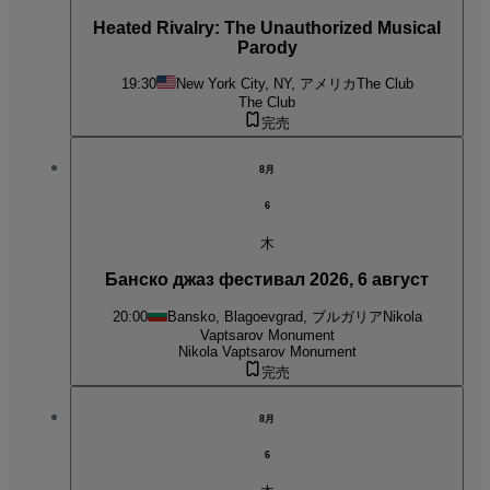
Heated Rivalry: The Unauthorized Musical
Parody
19:30
New York City, NY, アメリカ
The Club
The Club
完売
8月
6
木
Банско джаз фестивал 2026, 6 август
20:00
Bansko, Blagoevgrad, ブルガリア
Nikola
Vaptsarov Monument
Nikola Vaptsarov Monument
完売
8月
6