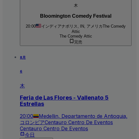
木
Bloomington Comedy Festival
20:00
インディアナポリス, IN, アメリカ
The Comedy
Attic
The Comedy Attic
完売
8月
6
木
Feria de Las Flores - Vallenato 5
Estrellas
20:00
Medellin, Departamento de Antioquia,
コロンビア
Centauro Centro De Eventos
Centauro Centro De Eventos
今日