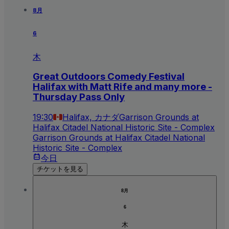
8月
6
木
Great Outdoors Comedy Festival
Halifax with Matt Rife and many more -
Thursday Pass Only
19:30
Halifax, カナダ
Garrison Grounds at
Halifax Citadel National Historic Site - Complex
Garrison Grounds at Halifax Citadel National
Historic Site - Complex
今日
チケットを見る
8月
6
木