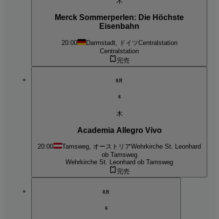
木
Merck Sommerperlen: Die Höchste
Eisenbahn
20:00
Darmstadt, ドイツ
Centralstation
Centralstation
完売
8月
6
木
Academia Allegro Vivo
20:00
Tamsweg, オーストリア
Wehrkirche St. Leonhard
ob Tamsweg
Wehrkirche St. Leonhard ob Tamsweg
完売
8月
6