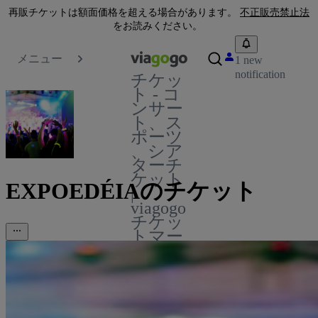
再販チケットは額面価格を超える場合があります。
不正販売禁止法
をお読みください。
メニュー
1 new
notification
チケッ
ト - コ
ンサー
ト、ス
ポーツ
、シア
ターチ
ケット
EXPOEDÉIAのチケット
|
viagogo
チケッ
トマー
ケット
プレイ
ス