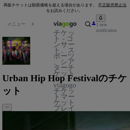
再販チケットは額面価格を超える場合があります。
不正販売禁止法
をお読みください。
メニュー
1 new
notification
チケッ
ト - コ
ンサー
ト、ス
ポーツ
、シア
ターチ
ケット
Urban Hip Hop Festivalのチケ
|
viagogo
ット
チケッ
トマー
ケット
プレイ
ス