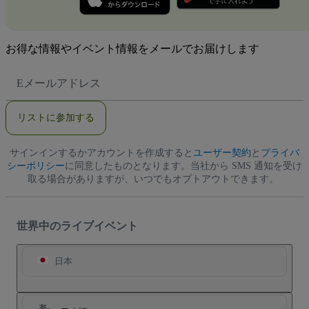
お得な情報やイベント情報をメールでお届けします
E
メ
ー
ル
リストに参加する
ア
ド
レ
サインインするかアカウントを作成すると
ス
ユーザー契約
と
プライバ
シーポリシー
に同意したものとなります。当社から SMS 通知を受け
取る場合がありますが、いつでもオプトアウトできます。
世界中のライブイベント
日本