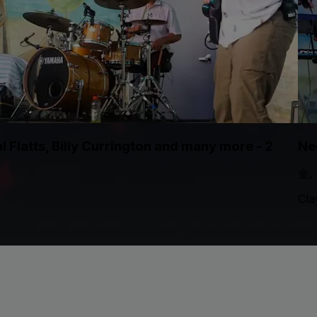
 Flatts, Billy Currington and many more - 2
Neo
金,
Cla