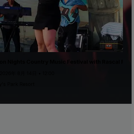
n Nights Country Music Festival with Rascal Flatt
 2026年 8月 14日 • 12:00
y's Park Resort