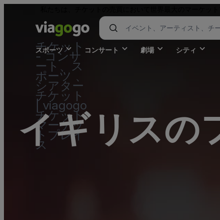
私たちは、チケットの売買において世界最大のマーケット
チケット
スポーツ
コンサート
劇場
シティ
- コンサ
ート、ス
ポーツ 、
シアター
チケット
| viagogo
イギリスの
チケット
マーケッ
トプレイ
ス