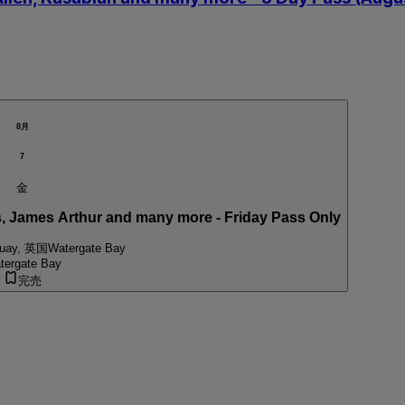
8月
7
金
Boardmasters with FatBoy Slim, The Kooks, James Arthur and many more - Friday Pass Only
uay, 英国
Watergate Bay
tergate Bay
完売