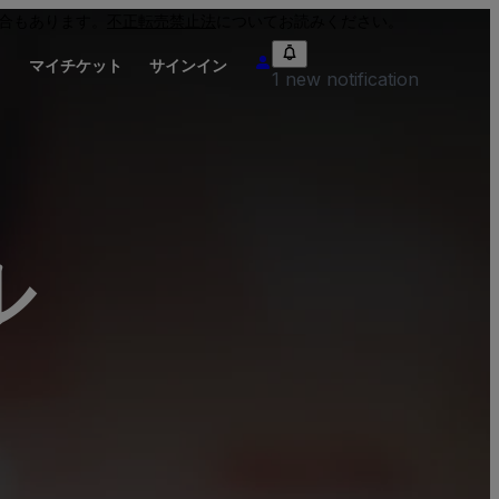
合もあります。
不正転売禁止法
についてお読みください。
り
マイチケット
サインイン
1 new notification
ル