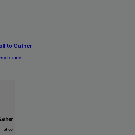
all to Gather
Esplanade
Gather
y Tattoo