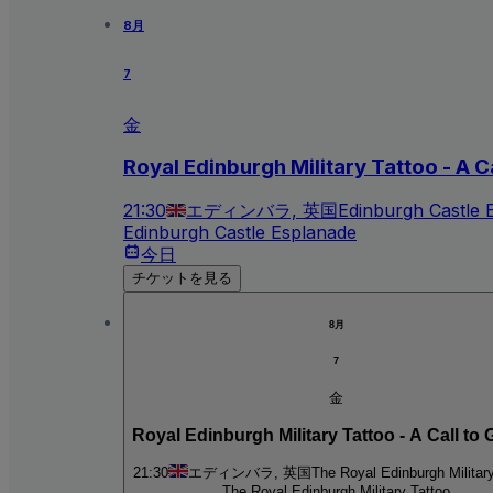
8月
7
金
Royal Edinburgh Military Tattoo - A C
21:30
エディンバラ, 英国
Edinburgh Castle 
Edinburgh Castle Esplanade
今日
チケットを見る
8月
7
金
Royal Edinburgh Military Tattoo - A Call to 
21:30
エディンバラ, 英国
The Royal Edinburgh Militar
The Royal Edinburgh Military Tattoo