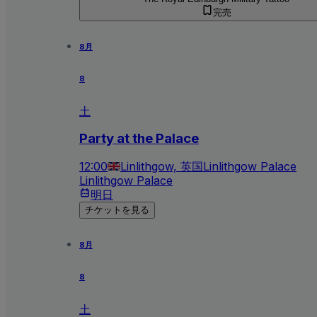
完売
8月
8
土
Party at the Palace
12:00
Linlithgow, 英国
Linlithgow Palace
Linlithgow Palace
明日
チケットを見る
8月
8
土