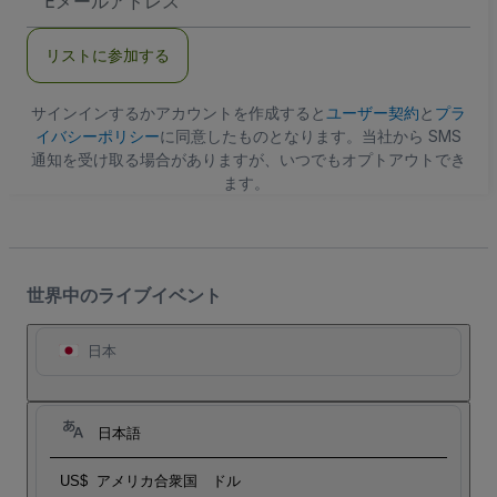
メ
ー
ル
リストに参加する
ア
ド
レ
ス
サインインするかアカウントを作成すると
ユーザー契約
と
プラ
イバシーポリシー
に同意したものとなります。当社から SMS
通知を受け取る場合がありますが、いつでもオプトアウトでき
ます。
世界中のライブイベント
日本
日本語
US$
アメリカ合衆国 ドル