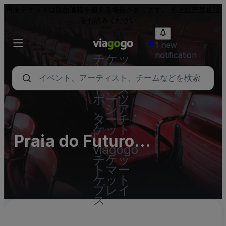
再販チケットは額面価格を超える場合があります。
不正販売禁止法
をお読みください。
1 new
notification
チケッ
ト - コ
ンサー
ト、ス
ポーツ
、シア
ターチ
ケット
Praia do Futuro
|
viagogo
Fortaleza
チケッ
トマー
ケット
プレイ
ス