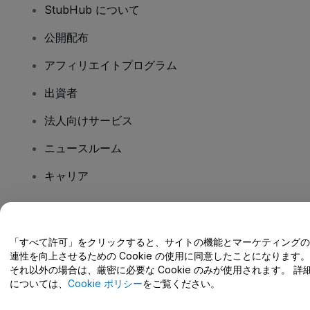
StubHub について
公開配布
アフィリエイトプログラム
出資者
法人向けサービス
ニュースルーム
キャリア
ご質問はありますか?
「すべて許可」をクリックすると、サイトの機能とマーケティングの
連性を向上させるための Cookie の使用に同意したことになります。
ヘルプセンター / こちらまでご連絡下さい
それ以外の場合は、厳密に必要な Cookie のみが使用されます。 詳
については、
Cookie ポリシー
をご覧ください。