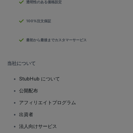
透明性のある価格設定
100%注文保証
最初から最後までカスタマーサービス
当社について
StubHub について
公開配布
アフィリエイトプログラム
出資者
法人向けサービス