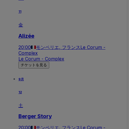
11
金
Alizée
20:00
モンペリエ, フランス
Le Corum -
Complex
Le Corum - Complex
チケットを見る
9月
12
土
Berger Story
20:00
モンペリエ, フランス
Le Corum -