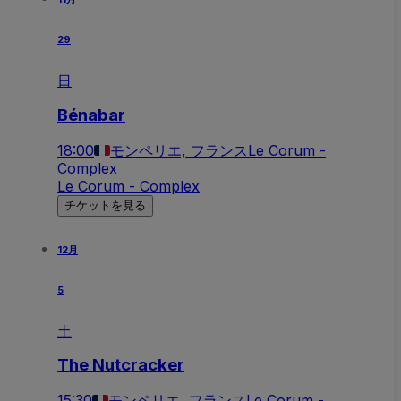
29
日
Bénabar
18:00
モンペリエ, フランス
Le Corum -
Complex
Le Corum - Complex
チケットを見る
12月
5
土
The Nutcracker
15:30
モンペリエ, フランス
Le Corum -