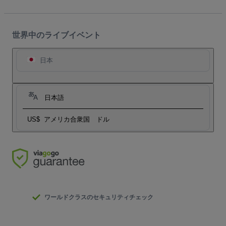
世界中のライブイベント
日本
日本語
US$
アメリカ合衆国 ドル
ワールドクラスのセキュリティチェック