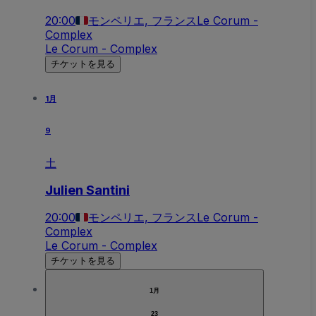
20:00
モンペリエ, フランス
Le Corum -
Complex
Le Corum - Complex
チケットを見る
1月
9
土
Julien Santini
20:00
モンペリエ, フランス
Le Corum -
Complex
Le Corum - Complex
チケットを見る
1月
23