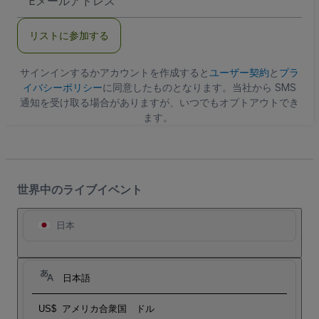
メ
ー
ル
リストに参加する
ア
ド
レ
ス
サインインするかアカウントを作成すると
ユーザー契約
と
プラ
イバシーポリシー
に同意したものとなります。当社から SMS
通知を受け取る場合がありますが、いつでもオプトアウトでき
ます。
世界中のライブイベント
日本
日本語
US$
アメリカ合衆国 ドル