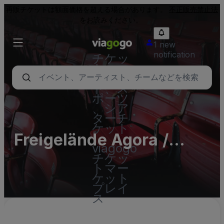
再販チケットは額面価格を超える場合があります。
不正販売禁止法
をお読みください。
1 new
notification
チケッ
ト - コ
ンサー
ト、ス
ポーツ
、シア
ターチ
ケット
Freigelände Agora /
|
viagogo
Messe Frankfurt
チケッ
トマー
ケット
プレイ
ス