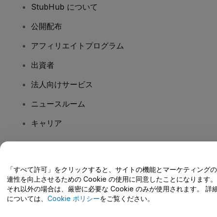
StubHub について
公開配布
アフィリエイトプログラム
出資者
法人向けサービス
ニュースルーム
キャリア
ご質問はありますか?
「すべて許可」をクリックすると、サイトの機能とマーケティングの
連性を向上させるための Cookie の使用に同意したことになります。
ヘルプセンター / こちらまでご連絡下さい
それ以外の場合は、厳密に必要な Cookie のみが使用されます。 詳
については、
Cookie ポリシー
をご覧ください。