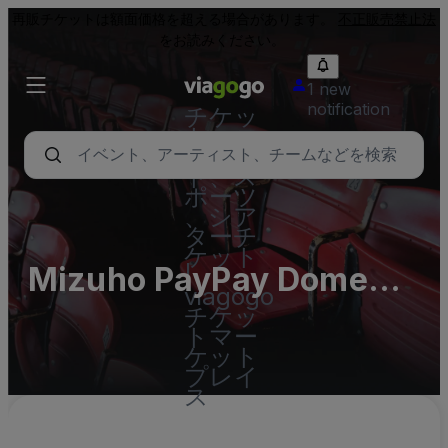
再販チケットは額面価格を超える場合があります。
不正販売禁止法
をお読みください。
1 new
notification
チケッ
ト - コ
ンサー
ト、ス
ポーツ
、シア
ターチ
ケット
Mizuho PayPay Dome
|
viagogo
(InActive)
チケッ
トマー
ケット
プレイ
ス