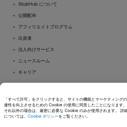
StubHub について
公開配布
アフィリエイトプログラム
出資者
法人向けサービス
ニュースルーム
キャリア
ご質問はありますか?
「すべて許可」をクリックすると、サイトの機能とマーケティングの
連性を向上させるための Cookie の使用に同意したことになります。
ヘルプセンター / こちらまでご連絡下さい
それ以外の場合は、厳密に必要な Cookie のみが使用されます。 詳
については、
Cookie ポリシー
をご覧ください。