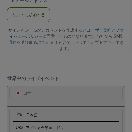
メ
ー
ル
リストに参加する
ア
ド
レ
ス
サインインするかアカウントを作成すると
ユーザー契約
と
プラ
イバシーポリシー
に同意したものとなります。当社から SMS
通知を受け取る場合がありますが、いつでもオプトアウトでき
ます。
世界中のライブイベント
日本
日本語
US$
アメリカ合衆国 ドル