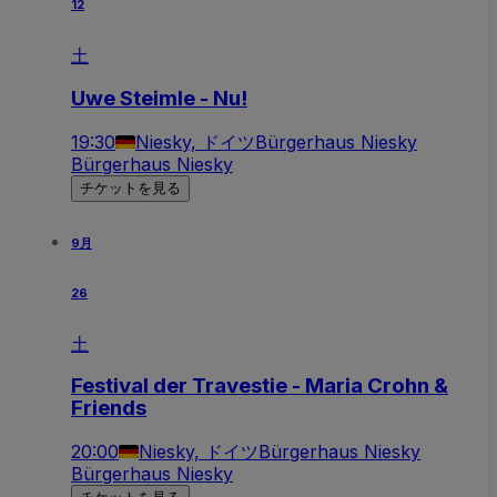
12
土
Uwe Steimle - Nu!
19:30
Niesky, ドイツ
Bürgerhaus Niesky
Bürgerhaus Niesky
チケットを見る
9月
26
土
Festival der Travestie - Maria Crohn &
Friends
20:00
Niesky, ドイツ
Bürgerhaus Niesky
Bürgerhaus Niesky