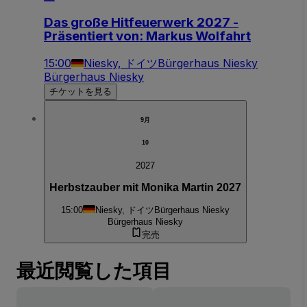
Das große Hitfeuerwerk 2027 -
Präsentiert von: Markus Wolfahrt
15:00
Niesky, ドイツ
Bürgerhaus Niesky
Bürgerhaus Niesky
チケットを見る
9月
10
2027
Herbstzauber mit Monika Martin 2027
15:00
Niesky, ドイツ
Bürgerhaus Niesky
Bürgerhaus Niesky
完売
最近閲覧した項目