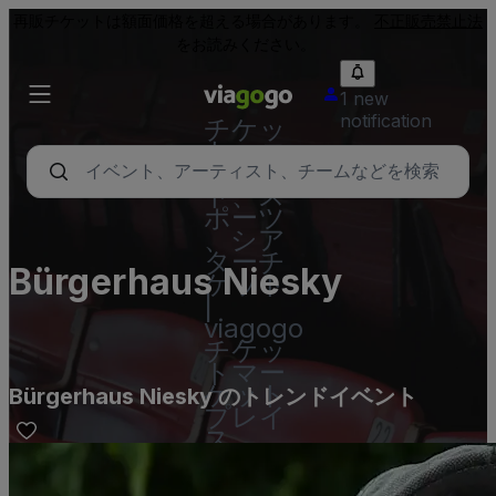
再販チケットは額面価格を超える場合があります。
不正販売禁止法
をお読みください。
1 new
notification
チケッ
ト - コ
ンサー
ト、ス
ポーツ
、シア
ターチ
Bürgerhaus Niesky
ケット
|
viagogo
チケッ
トマー
ケット
Bürgerhaus Niesky のトレンドイベント
プレイ
ス