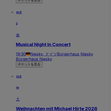
チケットを見る
10月
2
金
Musical Night In Concert
19:30
Niesky, ドイツ
Bürgerhaus Niesky
Bürgerhaus Niesky
チケットを見る
12月
19
土
Weihnachten mit Michael Hirte 2026