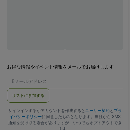
お得な情報やイベント情報をメールでお届けします
E
メ
ー
ル
リストに参加する
ア
ド
レ
ス
サインインするかアカウントを作成すると
ユーザー契約
と
プラ
イバシーポリシー
に同意したものとなります。当社から SMS
通知を受け取る場合がありますが、いつでもオプトアウトでき
ます。