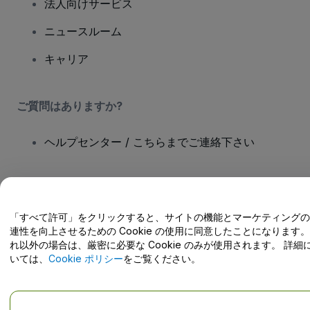
法人向けサービス
ニュースルーム
キャリア
ご質問はありますか?
ヘルプセンター / こちらまでご連絡下さい
「すべて許可」をクリックすると、サイトの機能とマーケティングの
Copyright; viagogo GmbH 2026
会社概要
連性を向上させるための Cookie の使用に同意したことになります。
当Webサイトを使用することで
利用規約
、
プライバシー ポリシー
、
れ以外の場合は、厳密に必要な Cookie のみが使用されます。 詳細
Cookieポリシー
、
モバイルプライバシーポリシー
に同意したものとしま
す。
いては、
Cookie ポリシー
をご覧ください。
私の個人情報を共有しない/あなたのプライバシーの選択