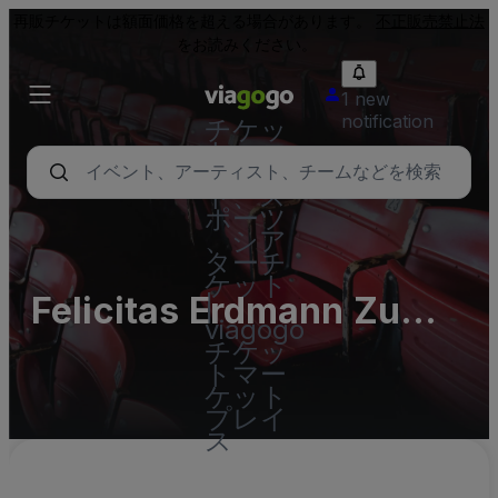
再販チケットは額面価格を超える場合があります。
不正販売禁止法
をお読みください。
1 new
notification
チケッ
ト - コ
ンサー
ト、ス
ポーツ
、シア
ターチ
ケット
Felicitas Erdmann Zum
|
viagogo
Schützenhaus
チケッ
トマー
ケット
プレイ
ス