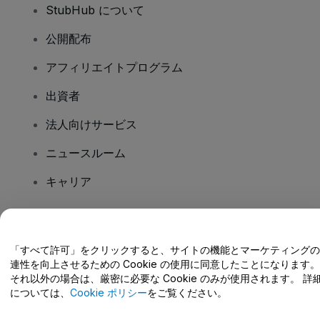
StubHub について
公開配布
アフィリエイトプログラム
出資者
法人向けサービス
ニュースルーム
キャリア
ご質問はありますか?
「すべて許可」をクリックすると、サイトの機能とマーケティングの
連性を向上させるための Cookie の使用に同意したことになります。
ヘルプセンター / こちらまでご連絡下さい
それ以外の場合は、厳密に必要な Cookie のみが使用されます。 詳
については、
Cookie ポリシー
をご覧ください。