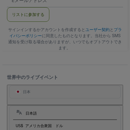
メ
ー
ル
リストに参加する
ア
ド
レ
ス
サインインするかアカウントを作成すると
ユーザー契約
と
プラ
イバシーポリシー
に同意したものとなります。当社から SMS
通知を受け取る場合がありますが、いつでもオプトアウトでき
ます。
世界中のライブイベント
日本
日本語
US$
アメリカ合衆国 ドル