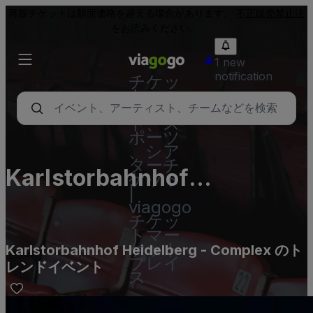
再販チケットは額面価格を超える場合があります。
不正販売禁止法
をお読みください。
1 new
notification
チケッ
ト - コ
ンサー
ト、ス
ポーツ
、シア
ターチ
Karlstorbahnhof
ケット
|
Heidelberg - Complex
viagogo
チケッ
トマー
ケット
Karlstorbahnhof Heidelberg - Complex のト
プレイ
レンドイベント
ス