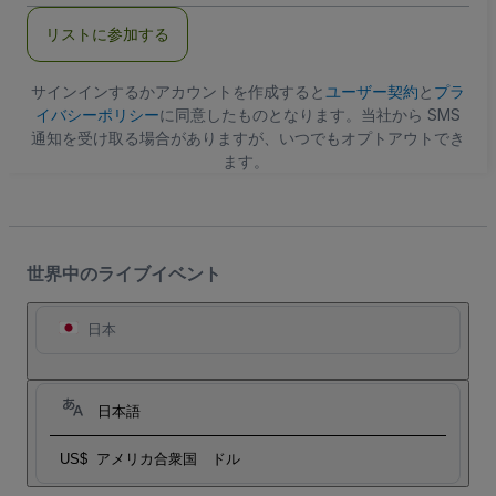
ー
ル
リストに参加する
ア
ド
レ
ス
サインインするかアカウントを作成すると
ユーザー契約
と
プラ
イバシーポリシー
に同意したものとなります。当社から SMS
通知を受け取る場合がありますが、いつでもオプトアウトでき
ます。
世界中のライブイベント
日本
日本語
US$
アメリカ合衆国 ドル