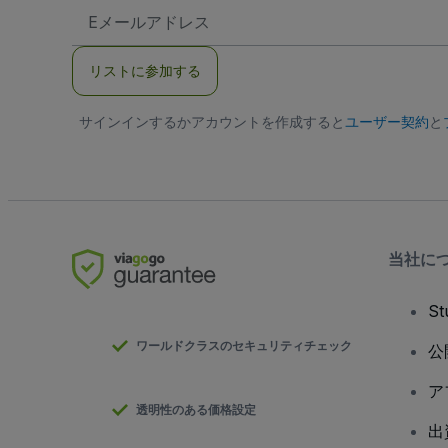
E
メ
ー
ル
リストに参加する
ア
ド
レ
サインインするかアカウントを作成すると
ス
ユーザー契約
と
当社に
S
ワールドクラスのセキュリティチェック
公
ア
透明性のある価格設定
出