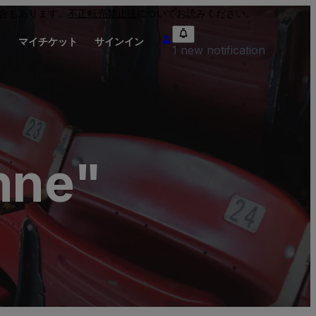
合もあります。
不正転売禁止法
についてお読みください。
り
マイチケット
サインイン
1 new notification
hne"