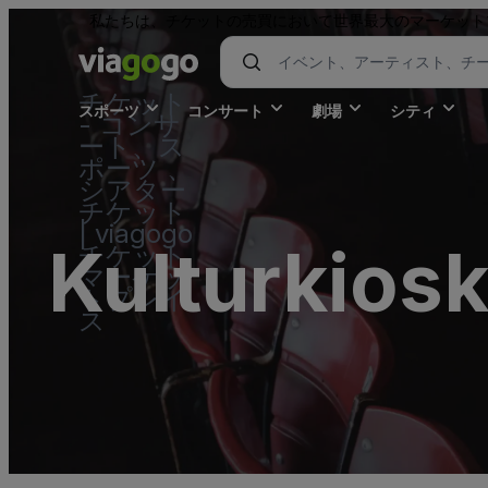
私たちは、チケットの売買において世界最大のマーケット
チケット
スポーツ
コンサート
劇場
シティ
- コンサ
ート、ス
ポーツ 、
シアター
チケット
| viagogo
Kulturkios
チケット
マーケッ
トプレイ
ス