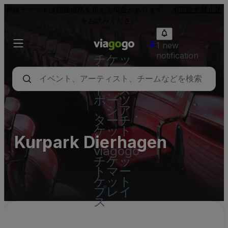
再販チケットは額面価格を超える場合があります。
不正販売禁止法
をお読みください。
1 new
notification
チケッ
ト - コ
ンサー
ト、ス
ポーツ
、シア
ターチ
ケット
Kurpark Dierhagen
|
viagogo
チケッ
トマー
ケット
プレイ
ス