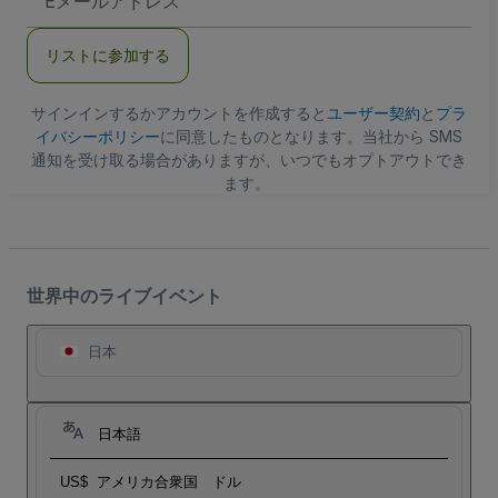
メ
ー
ル
リストに参加する
ア
ド
レ
ス
サインインするかアカウントを作成すると
ユーザー契約
と
プラ
イバシーポリシー
に同意したものとなります。当社から SMS
通知を受け取る場合がありますが、いつでもオプトアウトでき
ます。
世界中のライブイベント
日本
日本語
US$
アメリカ合衆国 ドル