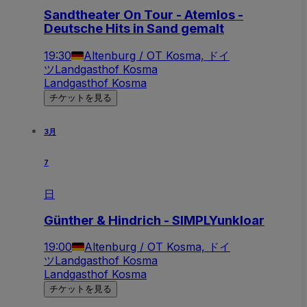
Sandtheater On Tour - Atemlos -
Deutsche Hits in Sand gemalt
19:30
Altenburg / OT Kosma, ドイ
ツ
Landgasthof Kosma
Landgasthof Kosma
チケットを見る
3月
7
日
Günther & Hindrich - SIMPLYunkloar
19:00
Altenburg / OT Kosma, ドイ
ツ
Landgasthof Kosma
Landgasthof Kosma
チケットを見る