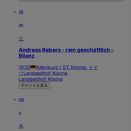
1月
30
土
Andreas Rebers - rein geschäftlich -
Bilanz
19:30
Altenburg / OT Kosma, ドイ
ツ
Landgasthof Kosma
Landgasthof Kosma
チケットを見る
3月
3
水