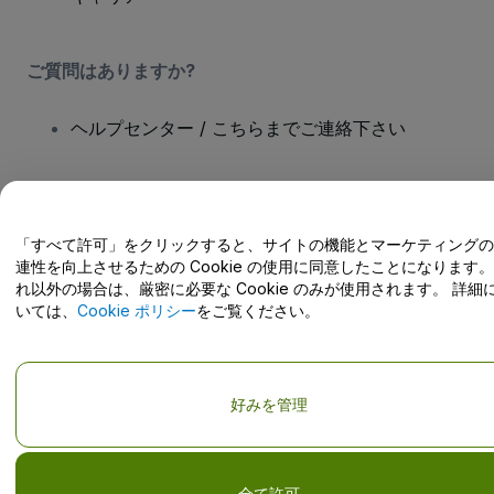
ご質問はありますか?
ヘルプセンター / こちらまでご連絡下さい
「すべて許可」をクリックすると、サイトの機能とマーケティングの
Copyright; viagogo GmbH 2026
会社概要
連性を向上させるための Cookie の使用に同意したことになります。
当Webサイトを使用することで
利用規約
、
プライバシー ポリシー
、
れ以外の場合は、厳密に必要な Cookie のみが使用されます。 詳細
Cookieポリシー
、
モバイルプライバシーポリシー
に同意したものとしま
す。
いては、
Cookie ポリシー
をご覧ください。
私の個人情報を共有しない/あなたのプライバシーの選択
好みを管理
全て許可