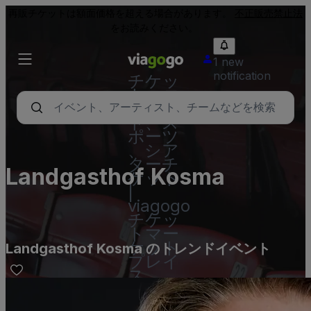
再販チケットは額面価格を超える場合があります。
不正販売禁止法
をお読みください。
1 new
notification
チケッ
ト - コ
ンサー
ト、ス
ポーツ
、シア
ターチ
Landgasthof Kosma
ケット
|
viagogo
チケッ
トマー
ケット
Landgasthof Kosma のトレンドイベント
プレイ
ス