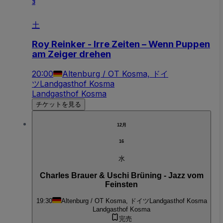
3
土
Roy Reinker - Irre Zeiten – Wenn Puppen
am Zeiger drehen
20:00
Altenburg / OT Kosma, ドイ
ツ
Landgasthof Kosma
Landgasthof Kosma
チケットを見る
12月
16
水
Charles Brauer & Uschi Brüning - Jazz vom
Feinsten
19:30
Altenburg / OT Kosma, ドイツ
Landgasthof Kosma
Landgasthof Kosma
完売