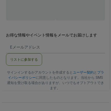
お得な情報やイベント情報をメールでお届けします
E
メ
ー
ル
リストに参加する
ア
ド
レ
ス
サインインするかアカウントを作成すると
ユーザー契約
と
プラ
イバシーポリシー
に同意したものとなります。当社から SMS
通知を受け取る場合がありますが、いつでもオプトアウトでき
ます。