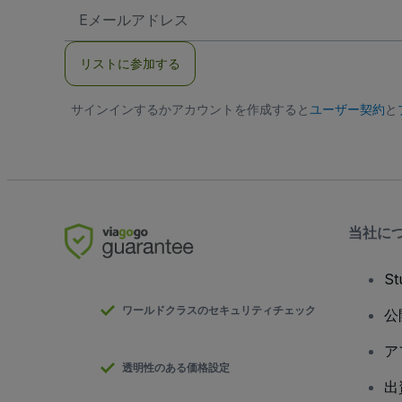
E
メ
ー
ル
リストに参加する
ア
ド
レ
サインインするかアカウントを作成すると
ス
ユーザー契約
と
当社に
S
ワールドクラスのセキュリティチェック
公
ア
透明性のある価格設定
出