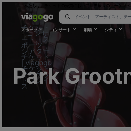
私たちは、チケットの売買において世界最大のマーケット
チケット
スポーツ
コンサート
劇場
シティ
- コンサ
ート、ス
ポーツ 、
シアター
チケット
| viagogo
Park Groo
チケット
マーケッ
トプレイ
ス