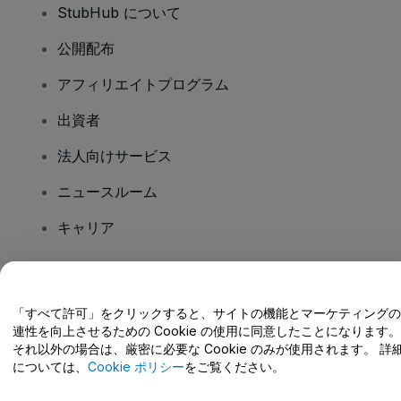
StubHub について
公開配布
アフィリエイトプログラム
出資者
法人向けサービス
ニュースルーム
キャリア
ご質問はありますか?
「すべて許可」をクリックすると、サイトの機能とマーケティングの
連性を向上させるための Cookie の使用に同意したことになります。
ヘルプセンター / こちらまでご連絡下さい
それ以外の場合は、厳密に必要な Cookie のみが使用されます。 詳
については、
Cookie ポリシー
をご覧ください。