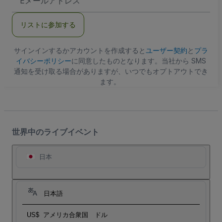
メ
ー
ル
リストに参加する
ア
ド
レ
ス
サインインするかアカウントを作成すると
ユーザー契約
と
プラ
イバシーポリシー
に同意したものとなります。当社から SMS
通知を受け取る場合がありますが、いつでもオプトアウトでき
ます。
世界中のライブイベント
日本
日本語
US$
アメリカ合衆国 ドル