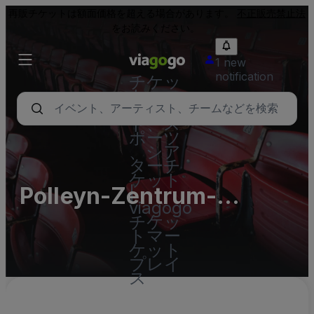
再販チケットは額面価格を超える場合があります。
不正販売禁止法
をお読みください。
1 new
notification
チケッ
ト - コ
ンサー
ト、ス
ポーツ
、シア
ターチ
ケット
Polleyn-Zentrum-
|
viagogo
Polleyn-Saal
チケッ
トマー
ケット
プレイ
ス